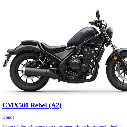
CMX500 Rebel (A2)
Honda
Neem telefonisch contact op voor meer info en huurmogelijkheden