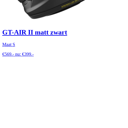
GT-AIR II matt zwart
Maat S
€569.- nu: €399.-