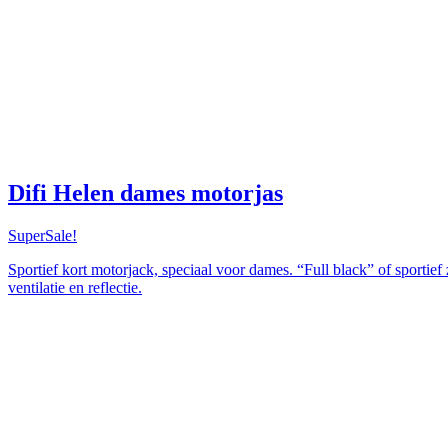
Difi Helen dames motorjas
SuperSale!
Sportief kort motorjack, speciaal voor dames. “Full black” of sportief
ventilatie en reflectie.