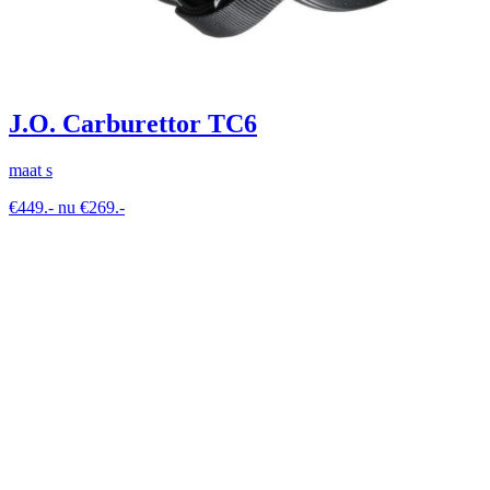
J.O. Carburettor TC6
maat s
€449.- nu €269.-