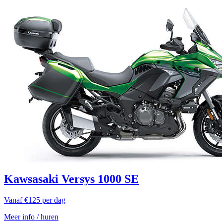
Kawsasaki Versys 1000 SE
Vanaf €125 per dag
Meer info / huren