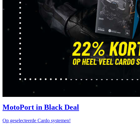
MotoPort in Black Deal
Op geselecteerde Cardo systemen!