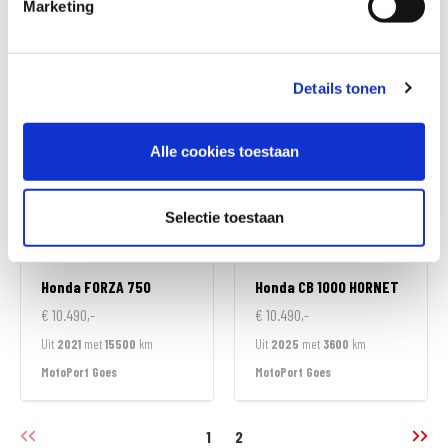
Marketing
€ 7.490,-
€ 8.290,-
Uit
2025
met
220
km
Uit
2025
met
7100
km
MotoPort Goes
MotoPort Goes
Details tonen
Alle cookies toestaan
Selectie toestaan
Honda
FORZA 750
Honda
CB 1000 HORNET
€ 10.490,-
€ 10.490,-
Uit
2021
met
15500
km
Uit
2025
met
3600
km
MotoPort Goes
MotoPort Goes
1
2