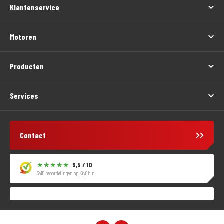
Klantenservice
Motoren
Producten
Services
Contact
9,5 / 10
3415 beoordelingen op
KiyOh.nl