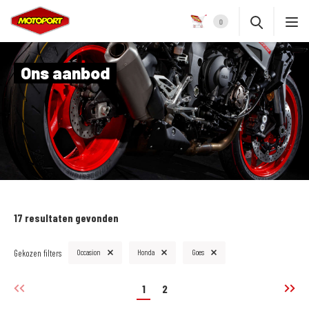
0
Ons aanbod
17 resultaten gevonden
Gekozen filters
Occasion
Honda
Goes
1
2