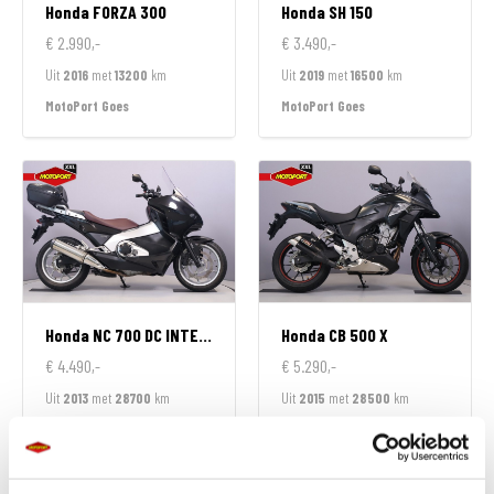
Honda
FORZA 300
Honda
SH 150
€ 2.990,-
€ 3.490,-
Uit
2016
met
13200
km
Uit
2019
met
16500
km
MotoPort Goes
MotoPort Goes
Honda
NC 700 DC INTEGRA
Honda
CB 500 X
€ 4.490,-
€ 5.290,-
Uit
2013
met
28700
km
Uit
2015
met
28500
km
MotoPort Goes
MotoPort Goes