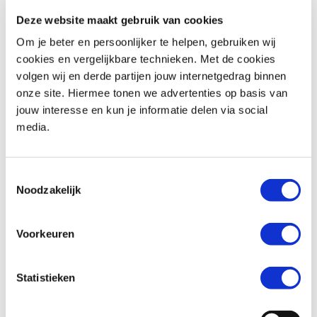
Deze website maakt gebruik van cookies
Om je beter en persoonlijker te helpen, gebruiken wij
cookies en vergelijkbare technieken. Met de cookies
volgen wij en derde partijen jouw internetgedrag binnen
onze site. Hiermee tonen we advertenties op basis van
Honda
NC 700 X DCT
Honda
CB 500 X
jouw interesse en kun je informatie delen via social
€ 5.790,-
€ 7.250,-
media.
Uit
2013
met
39900
km
Uit
2023
met
6900
km
MotoPort Goes
MotoPort Goes
Toestemmingsselectie
Noodzakelijk
Voorkeuren
Statistieken
Honda
CB 500 HORNET
Honda
NC 750 X