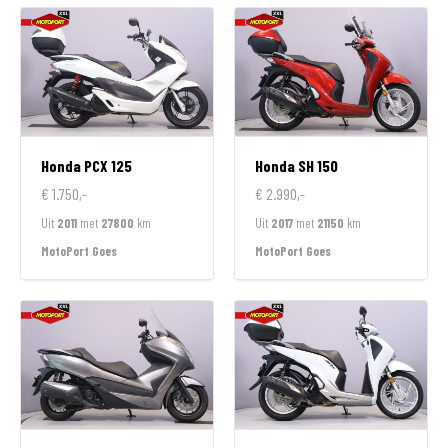
Honda
PCX 125
Honda
SH 150
€ 1.750,-
€ 2.990,-
Uit
2011
met
27800
km
Uit
2017
met
21150
km
MotoPort Goes
MotoPort Goes