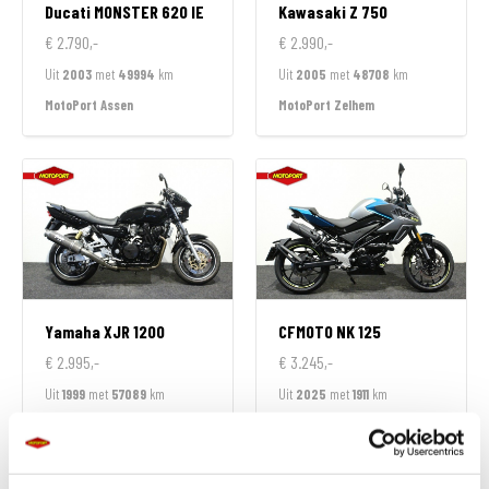
Ducati
MONSTER 620 IE
Kawasaki
Z 750
€ 2.790,-
€ 2.990,-
Uit
2003
met
49994
km
Uit
2005
met
48708
km
MotoPort Assen
MotoPort Zelhem
Yamaha
XJR 1200
CFMOTO
NK 125
€ 2.995,-
€ 3.245,-
Uit
1999
met
57089
km
Uit
2025
met
1911
km
MotoPort Leek
MotoPort Leek