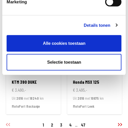
Marketing
€ 3.490,-
€ 3.490,-
Uit
2022
met
49766
km
Uit
2007
met
31485
km
MotoPort Veldhoven
MotoPort Rockanje
Details tonen
Alle cookies toestaan
Selectie toestaan
KTM
390 DUKE
Honda
MSX 125
€ 3.490,-
€ 3.495,-
Uit
2016
met
18240
km
Uit
2016
met
10675
km
MotoPort Rockanje
MotoPort Leek
1
2
3
4
..
47