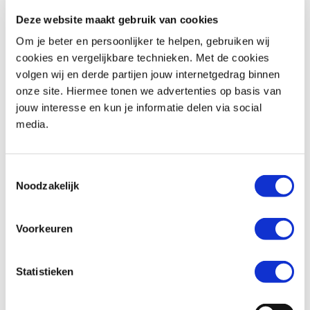
Deze website maakt gebruik van cookies
Om je beter en persoonlijker te helpen, gebruiken wij
cookies en vergelijkbare technieken. Met de cookies
volgen wij en derde partijen jouw internetgedrag binnen
onze site. Hiermee tonen we advertenties op basis van
Yamaha
MT 03
Mash
FIVE HUNDRED 400
jouw interesse en kun je informatie delen via social
€ 3.250,-
€ 3.250,-
media.
Uit
2010
met
14900
km
Uit
2021
met
4684
km
MotoPort Goes
MotoPort Echt
Toestemmingsselectie
Noodzakelijk
Voorkeuren
Statistieken
Yamaha
MT 125 ABS
Kawasaki
ER-6N