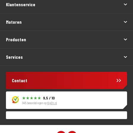
Klantenservice
Motoren
Producten
Services
Contact
9,5 / 10
3415 beoordelingen op
KiyOh.nl