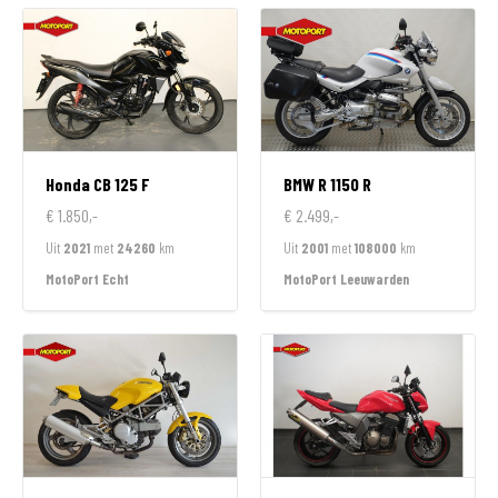
Honda
CB 125 F
BMW
R 1150 R
€ 1.850,-
€ 2.499,-
Uit
2021
met
24260
km
Uit
2001
met
108000
km
MotoPort Echt
MotoPort Leeuwarden