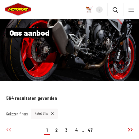
0
Ons aanbod
564 resultaten gevonden
Gekozen filters
Naked bike
1
2
3
4
..
47