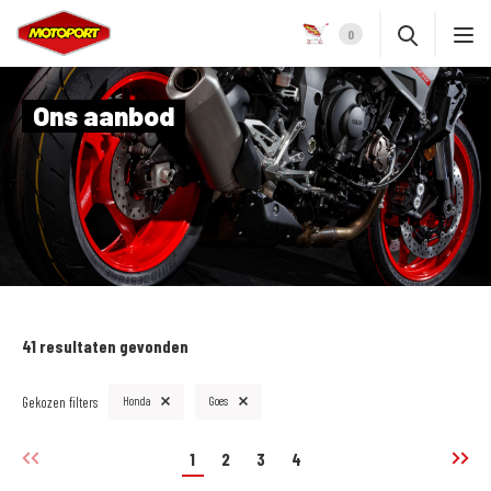
0
Ons aanbod
41 resultaten gevonden
Gekozen filters
Honda
Goes
1
2
3
4