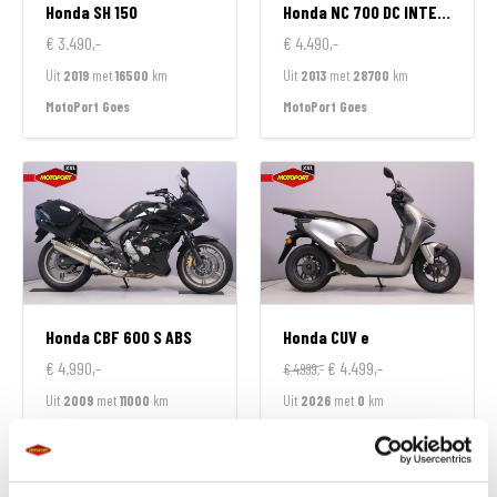
Honda
SH 150
Honda
NC 700 DC INTEGRA
€ 3.490,-
€ 4.490,-
Uit
2019
met
16500
km
Uit
2013
met
28700
km
MotoPort Goes
MotoPort Goes
Honda
CBF 600 S ABS
Honda
CUV e
€ 4.990,-
€ 4.499,-
€ 4.999,-
Uit
2009
met
11000
km
Uit
2026
met
0
km
MotoPort Goes
MotoPort Goes