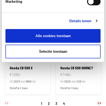
Marketing
€ 5.499,-
€ 5.790,-
Uit
2026
met
0
km
Uit
2013
met
39900
km
MotoPort Goes
MotoPort Goes
Details tonen
Alle cookies toestaan
Selectie toestaan
Honda
CB 500 X
Honda
CB 500 HORNET
€ 7.250,-
€ 7.490,-
Uit
2023
met
6900
km
Uit
2025
met
220
km
MotoPort Goes
MotoPort Goes
1
2
3
4