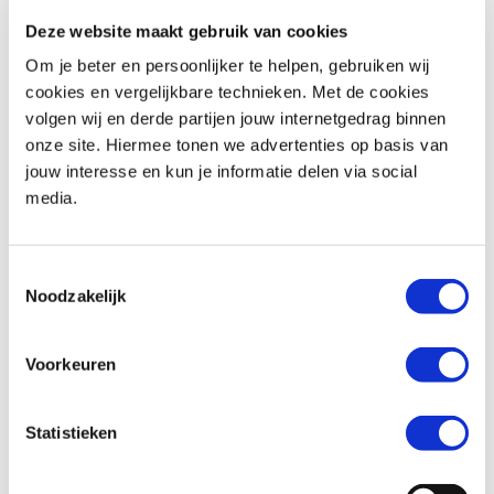
Deze website maakt gebruik van cookies
Om je beter en persoonlijker te helpen, gebruiken wij
cookies en vergelijkbare technieken. Met de cookies
volgen wij en derde partijen jouw internetgedrag binnen
onze site. Hiermee tonen we advertenties op basis van
Honda
CB 500 X
Honda
DAX 125
jouw interesse en kun je informatie delen via social
€ 5.290,-
€ 4.799,-
€ 5.299,-
media.
Uit
2015
met
28500
km
Uit
2026
met
0
km
MotoPort Goes
MotoPort Goes
Toestemmingsselectie
Noodzakelijk
Voorkeuren
Statistieken
Honda
MONKEY 125
Honda
NC 700 X DCT