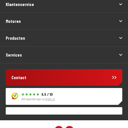
Klantenservice
Motoren
Producten
Services
Contact
9,5 / 10
3415 beoordelingen op
KiyOh.nl