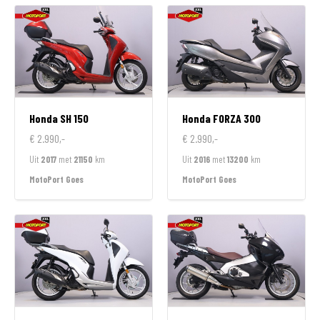
Honda
SH 150
Honda
FORZA 300
€ 2.990,-
€ 2.990,-
Uit
2017
met
21150
km
Uit
2016
met
13200
km
MotoPort Goes
MotoPort Goes