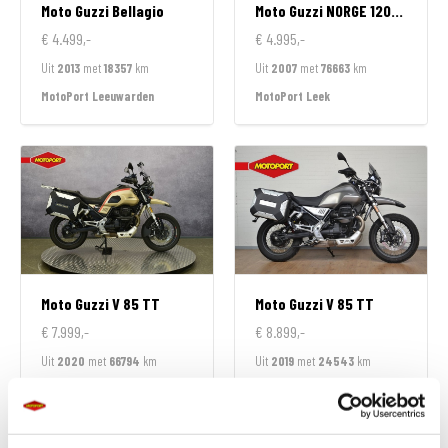
Moto Guzzi
Bellagio
Moto Guzzi
NORGE 1200 GT
€ 4.499,-
€ 4.995,-
Uit
2013
met
18357
km
Uit
2007
met
76663
km
MotoPort Leeuwarden
MotoPort Leek
Moto Guzzi
V 85 TT
Moto Guzzi
V 85 TT
€ 7.999,-
€ 8.899,-
Uit
2020
met
66794
km
Uit
2019
met
24543
km
MotoPort Wormerveer
MotoPort Veldhoven