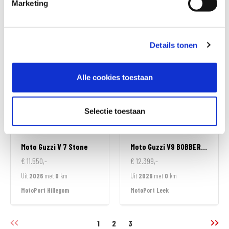
Marketing
€ 10.490,-
€ 10.990,-
Uit
2021
met
12029
km
Uit
2024
met
6262
km
MotoPort Rockanje
MotoPort Zelhem
Details tonen
Alle cookies toestaan
Selectie toestaan
Moto Guzzi
V 7 Stone
Moto Guzzi
V9 BOBBER SE
€ 11.550,-
€ 12.399,-
Uit
2026
met
0
km
Uit
2026
met
0
km
MotoPort Hillegom
MotoPort Leek
1
2
3