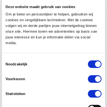
Deze website maakt gebruik van cookies
Om je beter en persoonlijker te helpen, gebruiken wij
cookies en vergelijkbare technieken. Met de cookies
volgen wij en derde partijen jouw internetgedrag binnen
onze site. Hiermee tonen we advertenties op basis van
Moto Guzzi
V 85 TT
Moto Guzzi
GRISO V1200 SE
jouw interesse en kun je informatie delen via social
€ 8.990,-
€ 9.995,-
media.
Uit
2019
met
32698
km
Uit
2012
met
31614
km
MotoPort Assen
MotoPort Leek
Toestemmingsselectie
Noodzakelijk
Voorkeuren
Statistieken
Moto Guzzi
V85 TT
Moto Guzzi
V 85 TT