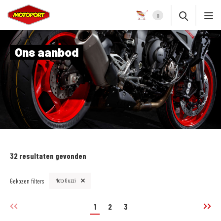
0
Ons aanbod
32 resultaten gevonden
Gekozen filters
Moto Guzzi
1
2
3