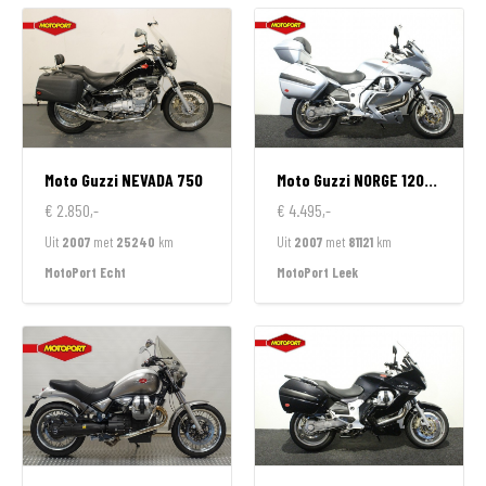
Moto Guzzi
NEVADA 750
Moto Guzzi
NORGE 1200 GT
€ 2.850,-
€ 4.495,-
Uit
2007
met
25240
km
Uit
2007
met
81121
km
MotoPort Echt
MotoPort Leek