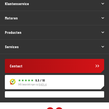
Klantenservice
Motoren
Producten
Services
Contact
9,5 / 10
3415 beoordelingen op
KiyOh.nl