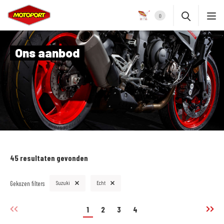
0
Ons aanbod
45 resultaten gevonden
Gekozen filters
Suzuki
Echt
1
2
3
4