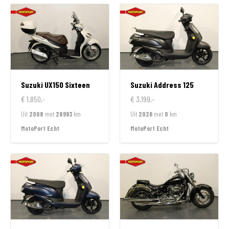
Suzuki
UX150 Sixteen
Suzuki
Address 125
€ 1.850,-
€ 3.199,-
Uit
2008
met
28993
km
Uit
2026
met
0
km
MotoPort Echt
MotoPort Echt