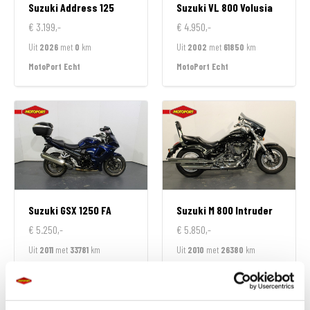
Suzuki
Address 125
Suzuki
VL 800 Volusia
€ 3.199,-
€ 4.950,-
Uit
2026
met
0
km
Uit
2002
met
61850
km
MotoPort Echt
MotoPort Echt
Suzuki
GSX 1250 FA
Suzuki
M 800 Intruder
€ 5.250,-
€ 5.850,-
Uit
2011
met
33781
km
Uit
2010
met
26380
km
MotoPort Echt
MotoPort Echt