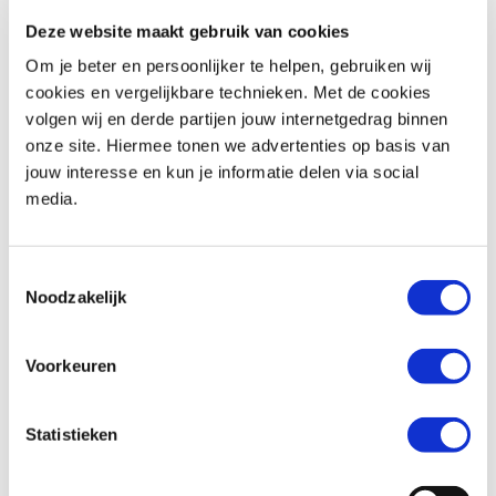
Deze website maakt gebruik van cookies
Om je beter en persoonlijker te helpen, gebruiken wij
cookies en vergelijkbare technieken. Met de cookies
volgen wij en derde partijen jouw internetgedrag binnen
onze site. Hiermee tonen we advertenties op basis van
Suzuki
GSX R 600
Suzuki
AN 400 A Burgman
jouw interesse en kun je informatie delen via social
€ 7.290,-
€ 7.350,-
media.
Uit
2007
met
30433
km
Uit
2022
met
6297
km
MotoPort Echt
MotoPort Echt
Toestemmingsselectie
Noodzakelijk
Voorkeuren
Statistieken
Suzuki
V-STROM 650 A
Suzuki
V-Strom DL 650 ABS