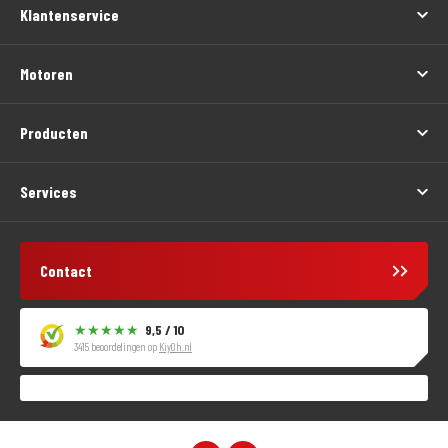
Klantenservice
Motoren
Producten
Services
Contact
9,5 / 10
3415 beoordelingen op
KiyOh.nl