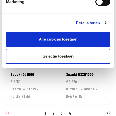
Marketing
€ 7.790,-
€ 7.950,-
Uit
2020
met
28382
km
Uit
2021
met
22309
km
MotoPort Echt
MotoPort Echt
Details tonen
Alle cookies toestaan
Selectie toestaan
Suzuki
DL1000
Suzuki
GSXR1000
€ 8.150,-
€ 8.250,-
Uit
2016
met
34589
km
Uit
2006
met
50525
km
MotoPort Echt
MotoPort Echt
1
2
3
4