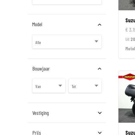
Suzu
Model
€ 3.1
Uit
2
Moto
Bouwjaar
Vestiging
Almere
Suzu
Prijs