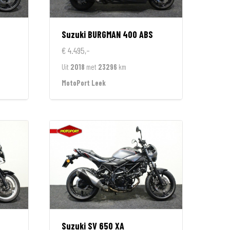
Suzuki
BURGMAN 400 ABS
€ 4.495,-
Uit
2018
met
23296
km
MotoPort Leek
Suzuki
SV 650 XA