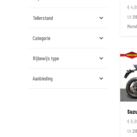
Assen
€ 4.9
Uit
20
Tellerstand
Den Bosch
Moto
Echt
Categorie
Goes
Hillegom
Rijbewijs type
Leek
Aanbieding
Leeuwarden
Rockanje
Veldhoven
Suzu
Wormerveer
€ 6.9
Uit
20
Zelhem