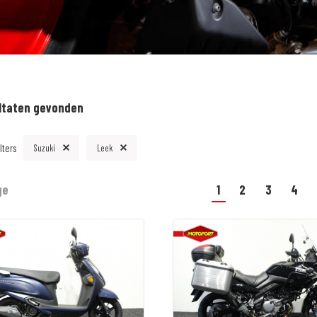
ltaten gevonden
lters
Suzuki
Leek
ge
1
2
3
4