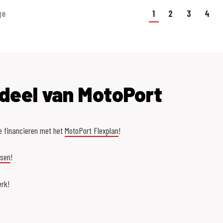
ge
1
2
3
4
deel van MotoPort
e financieren met het
MotoPort Flexplan
!
asen
!
rk!
!