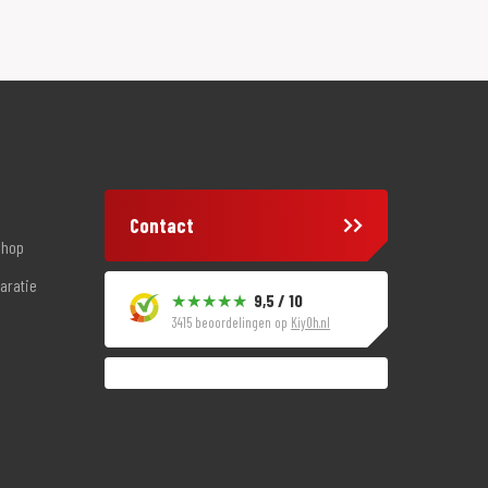
Contact
shop
aratie
9,5 / 10
3415 beoordelingen op
KiyOh.nl