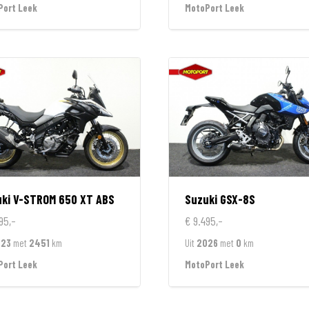
Port Leek
MotoPort Leek
ki
V-STROM 650 XT ABS
Suzuki
GSX-8S
95,-
€ 9.495,-
023
met
2451
km
Uit
2026
met
0
km
Port Leek
MotoPort Leek