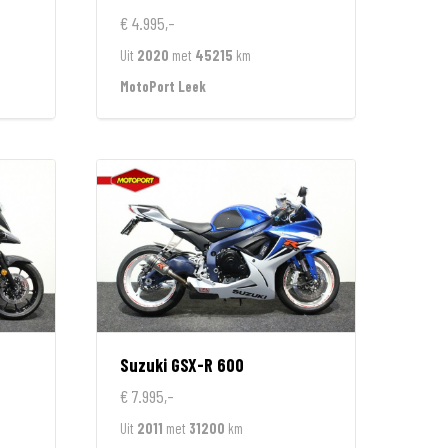
€ 4.995,-
Uit
2020
met
45215
km
MotoPort Leek
Suzuki
GSX-R 600
€ 7.995,-
Uit
2011
met
31200
km