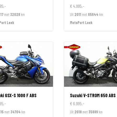
95,-
€ 4.995,-
17
met
32028
km
Uit
2011
met
65644
km
Port Leek
MotoPort Leek
ki
GSX-S 1000 F ABS
Suzuki
V-STROM 650 ABS
95,-
€ 6.995,-
15
met
34704
km
Uit
2018
met
35689
km