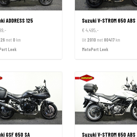
ki
ADDRESS 125
Suzuki
V-STROM 650 ABS
99,-
€ 4.495,-
026
met
0
km
Uit
2010
met
80417
km
Port Leek
MotoPort Leek
ki
GSF 650 SA
Suzuki
V-STROM 650 ABS