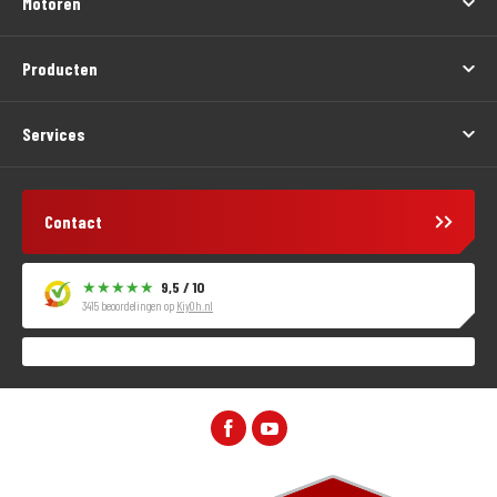
Motoren
Producten
Services
Contact
9,5 / 10
3415 beoordelingen op
KiyOh.nl