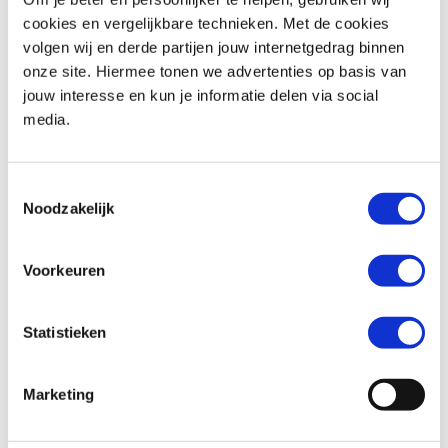
cookies en vergelijkbare technieken. Met de cookies
volgen wij en derde partijen jouw internetgedrag binnen
onze site. Hiermee tonen we advertenties op basis van
jouw interesse en kun je informatie delen via social
media.
Toestemmingsselectie
Noodzakelijk
Voorkeuren
De 2026 Ninja 500 SE is medio oktober beschikbaar bij de officiële
Statistieken
Kawasaki dealers in de volgende nieuwe kleuren:
Lime Green
Marketing
Metallic Matte Twilight Blue/Candy Persimmon Red