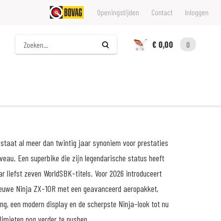
Openingstijden
Contact
Inloggen
Zoeken
€ 0,00
0
staat al meer dan twintig jaar synoniem voor prestaties
veau. Een superbike die zijn legendarische status heeft
r liefst zeven WorldSBK-titels. Voor 2026 introduceert
euwe Ninja ZX-10R met een geavanceerd aeropakket,
ng, een modern display en de scherpste Ninja-look tot nu
limieten nog verder te pushen.