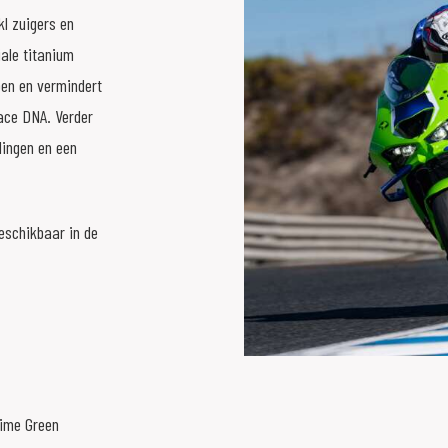
kl zuigers en
iale titanium
pen en vermindert
ace DNA. Verder
dingen en een
eschikbaar in de
Lime Green