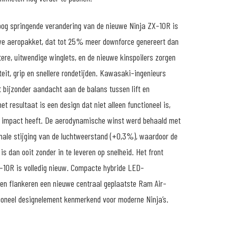
oog springende verandering van de nieuwe Ninja ZX-10R is
uwe aeropakket, dat tot 25% meer downforce genereert dan
ere, uitwendige winglets, en de nieuwe kinspoilers zorgen
teit, grip en snellere rondetijden. Kawasaki-ingenieurs
t bijzonder aandacht aan de balans tussen lift en
et resultaat is een design dat niet alleen functioneel is,
 impact heeft. De aerodynamische winst werd behaald met
male stijging van de luchtweerstand (+0,3%), waardoor de
is dan ooit zonder in te leveren op snelheid. Het front
-10R is volledig nieuw. Compacte hybride LED-
en flankeren een nieuwe centraal geplaatste Ram Air-
tioneel designelement kenmerkend voor moderne Ninja’s.