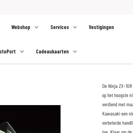
Webshop
Services
Vestigingen
otoPort
Cadeaukaarten
De Ninja ZX-10R 
op het hoogste ni
verdiend met maa
Kawasaki een ni
verbeterde handli
toe. Klaar om de 