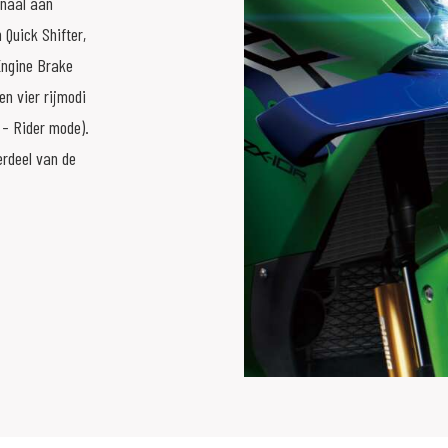
enaal aan
Quick Shifter,
Engine Brake
n vier rijmodi
 - Rider mode).
erdeel van de