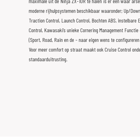
maximale uit de Ninja ZX-10R te halen is er een waar ars
moderne rijhulpsystemen beschikbaar waaronder; Up/Down 
Traction Control, Launch Control, Bochten ABS, instelbare 
Control, Kawasaki’s unieke Cornering Management Functie e
(Sport, Road, Rain en de - naar eigen wens te configureren
Voor meer comfort op straat maakt ook Cruise Control ond
standaarduitrusting.