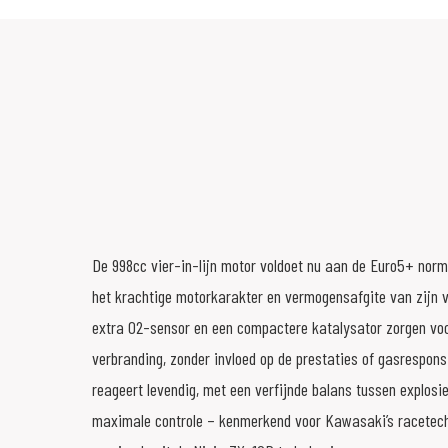
De 998cc vier-in-lijn motor voldoet nu aan de Euro5+ nor
het krachtige motorkarakter en vermogensafgite van zijn 
extra O2-sensor en een compactere katalysator zorgen vo
verbranding, zonder invloed op de prestaties of gasrespon
reageert levendig, met een verfijnde balans tussen explosi
maximale controle – kenmerkend voor Kawasaki’s racetech