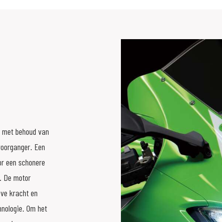
m met behoud van
voorganger. Een
or een schonere
s. De motor
eve kracht en
nologie. Om het