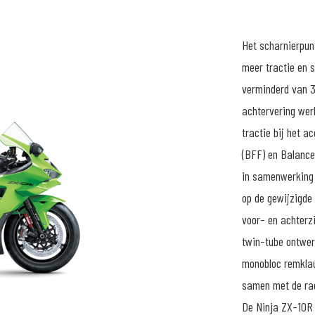
Het scharnierpun
meer tractie en s
verminderd van 
achtervering wer
tractie bij het a
(BFF) en Balance
in samenwerking
op de gewijzigde
voor- en achterz
twin-tube ontwer
monobloc remklau
samen met de rad
De Ninja ZX-10R 