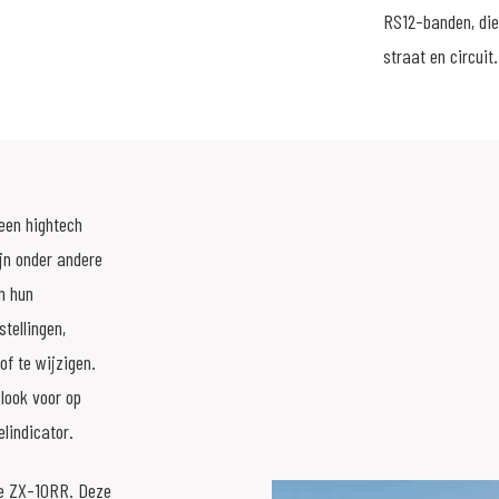
RS12-banden, die 
straat en circuit.
 een hightech
ijn onder andere
n hun
tellingen,
of te wijzigen.
look voor op
lindicator.
 de ZX-10RR. Deze