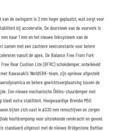
t van de swingarm is 2 mm hoger geplaatst, wat zorgt voor
tabiliteit bij acceleratie. De doorsteek van de voorvork is
3 mm naar 1 mm en het nieuwe linksysteem van de
kt samen met een zachtere veerconstante voor betere
ccelereren vanuit de apex. De Balance Free Front Fork
 Free Rear Cushion Lite (BFRC) schokdemper, ontwikkeld
 met Kawasaki’s WorldSBK-team, zijn opnieuw afgesteld
 aerodynamica en betere gewichtsverplaatsing tussen de
ijde. Een nieuwe mechanische Öhlins-stuurdemper met
p biedt extra stabiliteit. Hoogwaardige Brembo M50
wen bijten zich vast in ø330 mm remschijven en zorgen
iale hoofdrempomp voor uitstekende remkracht en gevoel.
is standaard uitgerust met de nieuwe Bridgestone Battlax