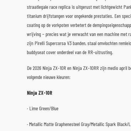
straatlegale race replica is uitgerust met lichtgewicht Pan
titanium drijfstangen voor ongekende prestaties. Een spec
coating op de vorkpoten verbetert de dempingseigenschap
wrijving – precies wat je verwacht van een machine met r
zijn Pirelli Supercorsa V3 banden, staal omvlochten remlei
buddyseat cover onderdeel van de RR-uitrusting.
De 2026 Ninja ZX-10R en Ninja ZX-10RR zijn medio april b
volgende nieuwe kleuren:
Ninja ZX-10R
· Lime Green/Blue
· Metallic Matte Graphenesteel Gray/Metallic Spark Black/