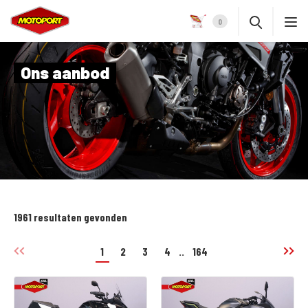
0
Ons aanbod
1961 resultaten gevonden
1
2
3
4
..
164