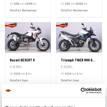
Uit
2018
met
25819
km
Uit
2017
met
15880
km
MotoPort Wormerveer
MotoPort Wormerveer
Ducati
DESERT X
Triumph
TIGER 900 GT ALPINE EDITION
€ 19.990,-
€ 19.095,-
Uit
2026
met
0
km
Uit
2026
met
0
km
MotoPort Goes
MotoPort Goes