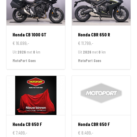
Honda
CB 1000 GT
Honda
CBR 650 R
€ 16.699,-
€ 11.799,-
Uit
2026
met
0
km
Uit
2026
met
0
km
MotoPort Goes
MotoPort Goes
Honda
CB 650 F
Honda
CBR 650 F
€ 7.499,-
€ 8.499,-