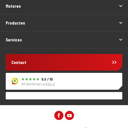
Motoren
Producten
Services
Contact
9,5 / 10
3415 beoordelingen op
KiyOh.nl