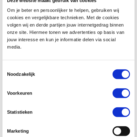
Deze website maakt gebruik van cookies
Om je beter en persoonlijker te helpen, gebruiken wij
cookies en vergelijkbare technieken. Met de cookies
volgen wij en derde partijen jouw internetgedrag binnen
Triumph
TIGER SPORT 800
Honda
CBR 600 RR
onze site. Hiermee tonen we advertenties op basis van
€ 13.795,-
€ 13.799,-
jouw interesse en kun je informatie delen via social
media.
Uit
2026
met
0
km
Uit
2026
met
0
km
MotoPort Goes
MotoPort Wormerveer
Toestemmingsselectie
Noodzakelijk
Voorkeuren
Statistieken
Honda
XL 750 TRANSALP
Honda
CB 1000 GT
€ 12.899,-
€ 16.699,-
Marketing
Uit
2026
met
0
km
Uit
2026
met
0
km