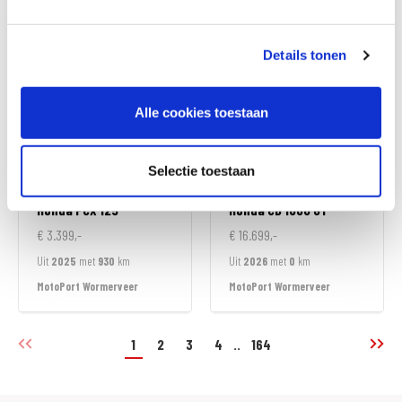
MotoPort Wormerveer
MotoPort Wormerveer
Details tonen
Alle cookies toestaan
Selectie toestaan
Honda
PCX 125
Honda
CB 1000 GT
€ 3.399,-
€ 16.699,-
Uit
2025
met
930
km
Uit
2026
met
0
km
MotoPort Wormerveer
MotoPort Wormerveer
1
2
3
4
..
164