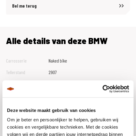
08CA EU-uitvoering
Bel me terug
Verder nog een SW-Motech tanktasje,valbeugels, Wunderlich
comfortbuddy en los bijgeleverd een Wunderlich groot windscherm en
handkappen!!
*LET OP! Navigatiesysteem is uitgesloten van de garantie.
Alle details van deze BMW
Afleverpakketten:
Afleverpakket Standaard:
Carrosserie
Naked bike
- 12 maanden Bovag garantie
Tellerstand
2907
- Tenaamstellingskosten en leges
Btw Marge
- Aflevercontrole
- Bovag 40 punten check
Bouwjaar
2020
- Volle tank brandstof
Vestiging
Hillegom
Deze website maakt gebruik van cookies
Prijs: Gratis (voor motorfietsen met een aanschafwaarde vanaf €
Conditie
Occasion
3.000,-)
Om je beter en persoonlijker te helpen, gebruiken wij
cookies en vergelijkbare technieken. Met de cookies
Rijbewijs type
A
volgen wij en derde partijen jouw internetgedrag binnen