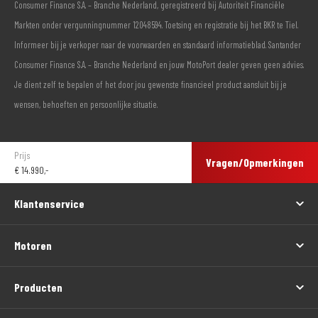
de koop ontbinden en storten wij uw aanbetaling direct terug.
Consumer Finance S.A. – Branche Nederland, geregistreerd bij Autoriteit Financiële
Markten onder vergunningnummer 12048594. Toetsing en registratie bij het BKR te Tiel.
Informeer bij je verkoper naar de voorwaarden en standaard informatieblad. Santander
Consumer Finance S.A. – Branche Nederland en jouw MotoPort dealer geven geen advies.
Je dient zelf te bepalen of het door jou gewenste financieel product aansluit bij je
wensen, behoeften en persoonlijke situatie.
Prijs
Vragen/Opmerkingen
€
14.990,-
Klantenservice
Motoren
Producten