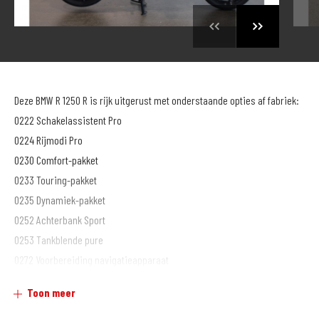
Deze BMW R 1250 R is rijk uitgerust met onderstaande opties af fabriek:
0222 Schakelassistent Pro
0224 Rijmodi Pro
0230 Comfort-pakket
0233 Touring-pakket
0235 Dynamiek-pakket
0252 Achterbank Sport
0253 Tankblende pure
0272 Voorbereiding navigatieapparaat
0350 Uitlaatsysteem verchroomd
Toon meer
0386 Handleiding nederlands