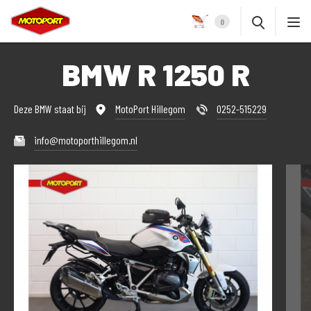
0
BMW R 1250 R
Deze BMW staat bij
MotoPort Hillegom
0252-515229
info@motoporthillegom.nl