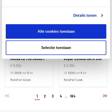
MotoPort Almere
MotoPort Assen
Details tonen
Alle cookies toestaan
Selectie toestaan
Honda
CB 750 HORNET
Royal-Enfield
HNTR 350
€ 9.299,-
€ 5.799,-
Uit
2026
met
0
km
Uit
2026
met
0
km
MotoPort Assen
MotoPort Leek
1
2
3
4
..
164