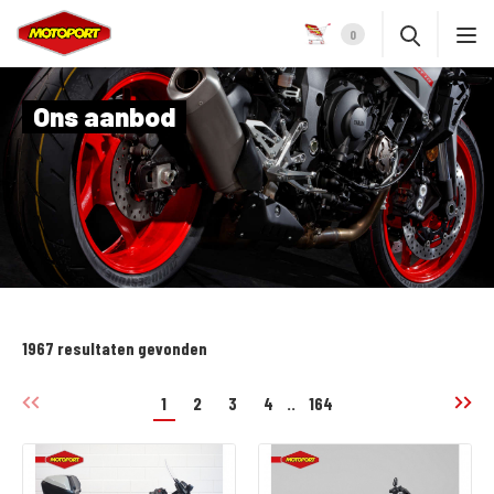
0
Ons aanbod
1967 resultaten gevonden
1
2
3
4
..
164