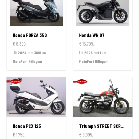
Honda
FORZA 350
Honda
WN 07
€ 6.390,-
€ 15.799,-
Uit
2024
met
3691
km
Uit
2026
met
1
km
MotoPort Hillegom
MotoPort Hillegom
Honda
PCX 125
Triumph
STREET SCRAMBLER 900
€ 1.750,-
€ 8.995,-