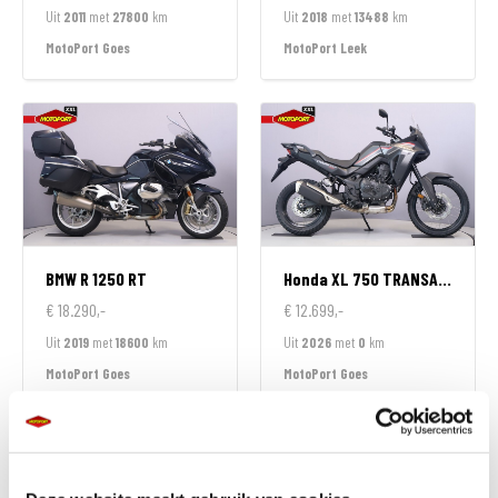
Uit
2011
met
27800
km
Uit
2018
met
13488
km
MotoPort Goes
MotoPort Leek
BMW
R 1250 RT
Honda
XL 750 TRANSALP
€ 18.290,-
€ 12.699,-
Uit
2019
met
18600
km
Uit
2026
met
0
km
MotoPort Goes
MotoPort Goes