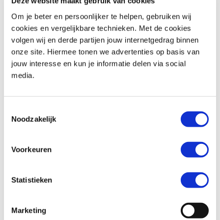
Deze website maakt gebruik van cookies
Om je beter en persoonlijker te helpen, gebruiken wij
cookies en vergelijkbare technieken. Met de cookies
volgen wij en derde partijen jouw internetgedrag binnen
Triumph
BONNEVILLE T100
Honda
XL 750 TRANSALP
onze site. Hiermee tonen we advertenties op basis van
€ 11.490,-
€ 12.699,-
jouw interesse en kun je informatie delen via social
media.
Uit
2024
met
1600
km
Uit
2026
met
0
km
MotoPort Goes
MotoPort Goes
Toestemmingsselectie
Noodzakelijk
Voorkeuren
Statistieken
Suzuki
BURGMAN 400
Honda
CBR 650 R ABS
€ 5.250,-
€ 11.799,-
Marketing
Uit
2022
met
25658
km
Uit
2026
met
0
km