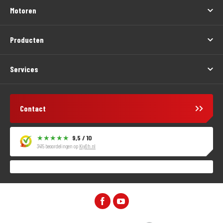
Motoren
Producten
Services
Contact
9,5 / 10
3415 beoordelingen op
KiyOh.nl