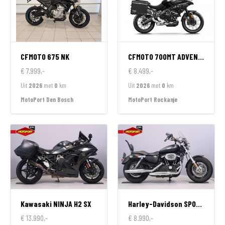
CFMOTO
675 NK
CFMOTO
700MT ADVENTURE GT EDITION
€ 7.999,-
€ 8.499,-
Uit
2026
met
0
km
Uit
2026
met
0
km
MotoPort Den Bosch
MotoPort Rockanje
Kawasaki
NINJA H2 SX
Harley-Davidson
SPORTSTER 1200 CUSTOM LIMITED
€ 13.990,-
€ 8.990,-