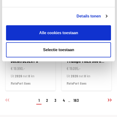
MotoPort Wormerveer
MotoPort Wormerveer
Details tonen
Alle cookies toestaan
Selectie toestaan
Ducati
DESERT X
Triumph
TIGER 900 GT ALPINE EDITION
€ 19.990,-
€ 19.095,-
Uit
2026
met
0
km
Uit
2026
met
0
km
MotoPort Goes
MotoPort Goes
1
2
3
4
..
163