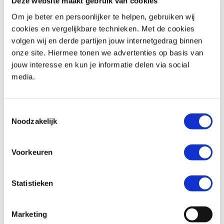
Deze website maakt gebruik van cookies
Om je beter en persoonlijker te helpen, gebruiken wij
cookies en vergelijkbare technieken. Met de cookies
volgen wij en derde partijen jouw internetgedrag binnen
Honda
CB 1000 GT
Honda
CBR 650 R
onze site. Hiermee tonen we advertenties op basis van
€ 16.699,-
€ 11.799,-
jouw interesse en kun je informatie delen via social
media.
Uit
2026
met
0
km
Uit
2026
met
0
km
MotoPort Goes
MotoPort Goes
Toestemmingsselectie
Noodzakelijk
Voorkeuren
Statistieken
Honda
CB 650 F
Honda
CBR 650 F
€ 7.499,-
€ 8.499,-
Marketing
Uit
2018
met
25819
km
Uit
2017
met
15880
km