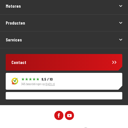
Motoren
Producten
Services
Contact
9,5 / 10
3415 beoordelingen op
KiyOh.nl