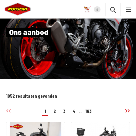
0
Ons aanbod
1952 resultaten gevonden
1
2
3
4
..
163