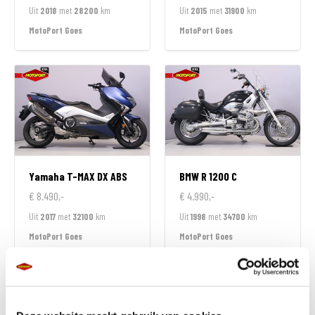
Uit
2018
met
28200
km
Uit
2015
met
31900
km
MotoPort Goes
MotoPort Goes
Yamaha
T-MAX DX ABS
BMW
R 1200 C
€ 8.490,-
€ 4.990,-
Uit
2017
met
32100
km
Uit
1998
met
34700
km
MotoPort Goes
MotoPort Goes