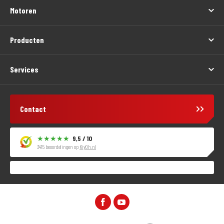
Motoren
Producten
Services
Contact
9,5 / 10
3415 beoordelingen op
KiyOh.nl