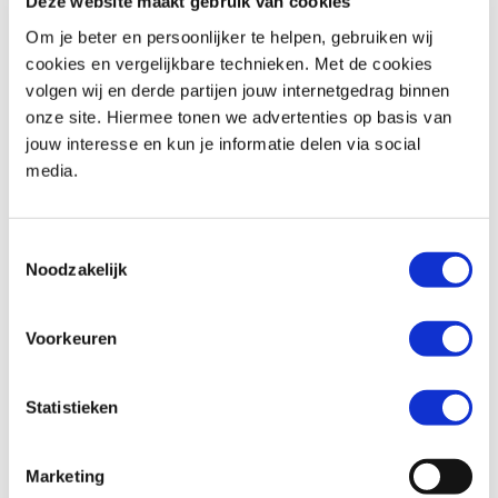
Deze website maakt gebruik van cookies
Om je beter en persoonlijker te helpen, gebruiken wij
cookies en vergelijkbare technieken. Met de cookies
volgen wij en derde partijen jouw internetgedrag binnen
Suzuki
SV 650 ABS
Honda
CRF 1100 AFRICA TWIN
onze site. Hiermee tonen we advertenties op basis van
€ 5.990,-
€ 15.999,-
jouw interesse en kun je informatie delen via social
media.
Uit
2023
met
8185
km
Uit
2021
met
2271
km
MotoPort Zelhem
MotoPort Wormerveer
Toestemmingsselectie
Noodzakelijk
Voorkeuren
Statistieken
BMW
R 1200 R
Kawasaki
Vulcan S
€ 10.490,-
€ 9.999,-
Marketing
Uit
2018
met
26317
km
Uit
2026
met
0
km