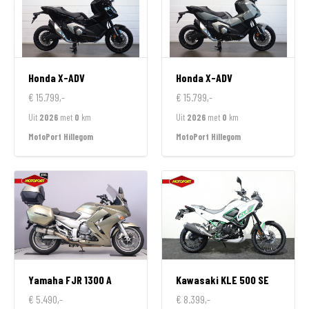
Honda
X-ADV
Honda
X-ADV
€ 15.799,-
€ 15.799,-
Uit
2026
met
0
km
Uit
2026
met
0
km
MotoPort Hillegom
MotoPort Hillegom
Yamaha
FJR 1300 A
Kawasaki
KLE 500 SE
€ 5.490,-
€ 8.399,-