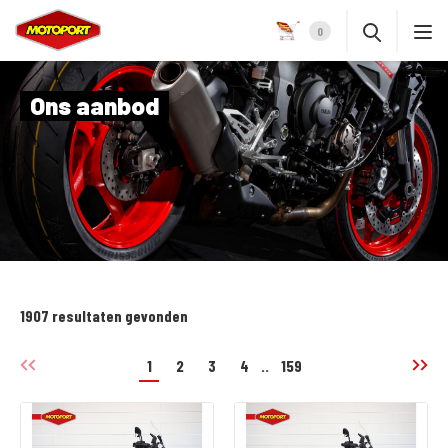
0
Ons aanbod
1907 resultaten gevonden
1
2
3
4
..
159