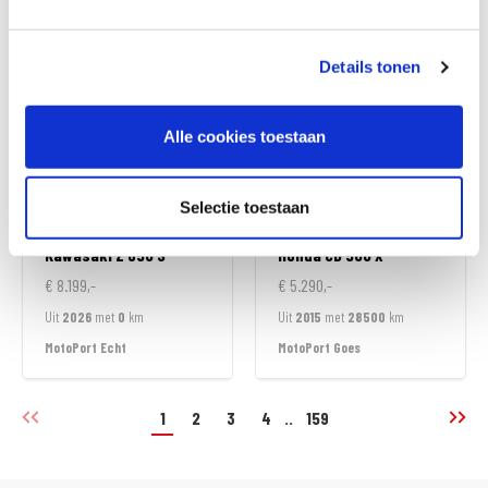
MotoPort Rockanje
MotoPort Echt
Details tonen
Alle cookies toestaan
Selectie toestaan
Kawasaki
Z 650 S
Honda
CB 500 X
€ 8.199,-
€ 5.290,-
Uit
2026
met
0
km
Uit
2015
met
28500
km
MotoPort Echt
MotoPort Goes
1
2
3
4
..
159