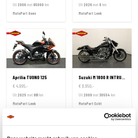
Uit
2006
met
65000
km
Uit
2026
met
0
km
MotoPort Goes
MotoPort Leek
Aprilia
TUONO 125
Suzuki
M 1800 R INTRUDER
€ 4.995,-
€ 8.950,-
Uit
2025
met
991
km
Uit
2009
met
30554
km
MotoPort Leek
MotoPort Echt