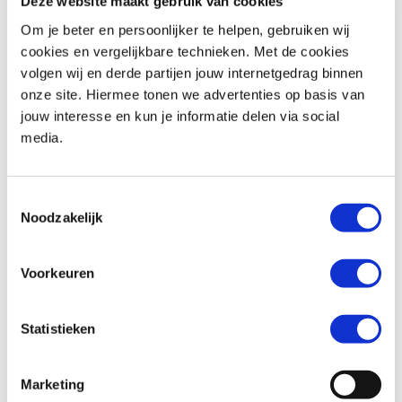
Deze website maakt gebruik van cookies
Om je beter en persoonlijker te helpen, gebruiken wij
cookies en vergelijkbare technieken. Met de cookies
volgen wij en derde partijen jouw internetgedrag binnen
BMW
R 1200 C
Honda
CB 1000 GT
onze site. Hiermee tonen we advertenties op basis van
€ 4.990,-
€ 16.699,-
jouw interesse en kun je informatie delen via social
media.
Uit
1998
met
34700
km
Uit
2026
met
0
km
MotoPort Goes
MotoPort Goes
Toestemmingsselectie
Noodzakelijk
Voorkeuren
Statistieken
Honda
CBR 650 R
Honda
CB 650 F
€ 11.799,-
€ 7.499,-
Marketing
Uit
2026
met
0
km
Uit
2018
met
25819
km