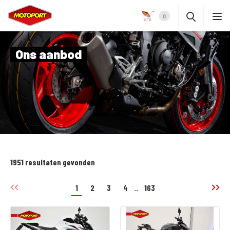
0
Ons aanbod
1951 resultaten gevonden
1
2
3
4
..
163