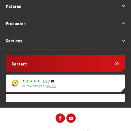
Motoren
Producten
Services
Contact
9,5 / 10
3415 beoordelingen op
KiyOh.nl