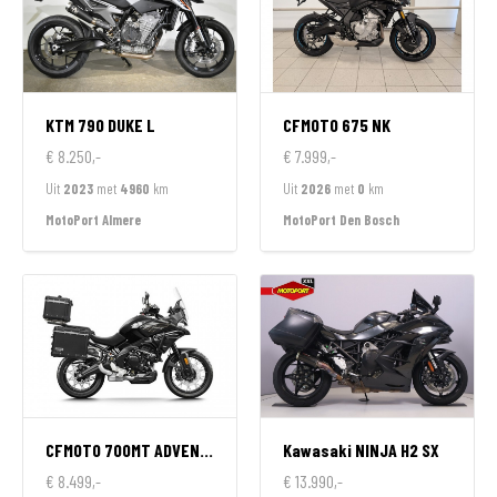
KTM
790 DUKE L
CFMOTO
675 NK
€ 8.250,-
€ 7.999,-
Uit
2023
met
4960
km
Uit
2026
met
0
km
MotoPort Almere
MotoPort Den Bosch
CFMOTO
700MT ADVENTURE GT EDITION
Kawasaki
NINJA H2 SX
€ 8.499,-
€ 13.990,-