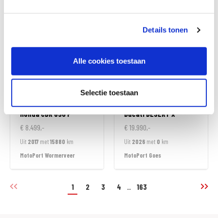
MotoPort Goes
MotoPort Wormerveer
Details tonen
Alle cookies toestaan
Selectie toestaan
Honda
CBR 650 F
Ducati
DESERT X
€ 8.499,-
€ 19.990,-
Uit
2017
met
15880
km
Uit
2026
met
0
km
MotoPort Wormerveer
MotoPort Goes
1
2
3
4
..
163