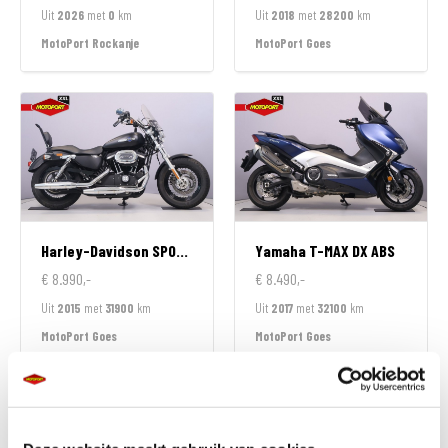
Uit
2026
met
0
km
Uit
2018
met
28200
km
MotoPort Rockanje
MotoPort Goes
Harley-Davidson
SPORTSTER 1200 CUSTOM LIMITED
Yamaha
T-MAX DX ABS
€ 8.990,-
€ 8.490,-
Uit
2015
met
31900
km
Uit
2017
met
32100
km
MotoPort Goes
MotoPort Goes