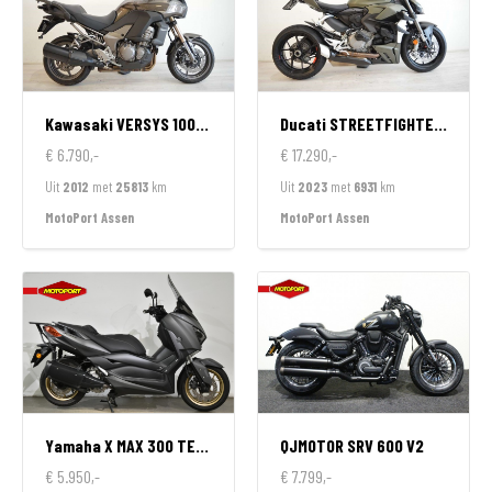
Kawasaki
VERSYS 1000 ABS
Ducati
STREETFIGHTER V2
€ 6.790,-
€ 17.290,-
Uit
2012
met
25813
km
Uit
2023
met
6931
km
MotoPort Assen
MotoPort Assen
Yamaha
X MAX 300 TECH MAX
QJMOTOR
SRV 600 V2
€ 5.950,-
€ 7.799,-