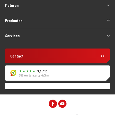
Motoren
Producten
Services
Contact
9,5 / 10
3415 beoordelingen op
KiyOh.nl