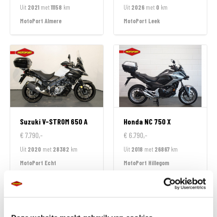
Uit
2021
met
11158
km
Uit
2026
met
0
km
MotoPort Almere
MotoPort Leek
Suzuki
V-STROM 650 A
Honda
NC 750 X
€ 7.790,-
€ 6.790,-
Uit
2020
met
28382
km
Uit
2018
met
26867
km
MotoPort Echt
MotoPort Hillegom