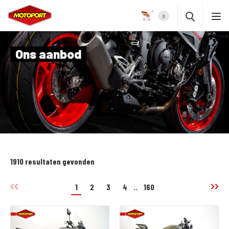
0
Ons aanbod
1910 resultaten gevonden
1
2
3
4
..
160