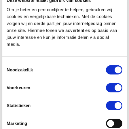
Deze website maakt gebruik van cookies
Om je beter en persoonlijker te helpen, gebruiken wij
cookies en vergelijkbare technieken. Met de cookies
volgen wij en derde partijen jouw internetgedrag binnen
Honda
CMX 500 REBEL
Triumph
Street Triple R 675
onze site. Hiermee tonen we advertenties op basis van
€ 6.290,-
€ 4.999,-
jouw interesse en kun je informatie delen via social
media.
Uit
2020
met
1340
km
Uit
2011
met
18817
km
MotoPort Assen
MotoPort Hillegom
Toestemmingsselectie
Noodzakelijk
Voorkeuren
Statistieken
Honda
NC 750 S
BMW
F 850 GS
€ 6.499,-
€ 10.899,-
Marketing
Uit
2019
met
951
km
Uit
2018
met
11187
km