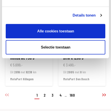
MotoPort Hillegom
MotoPort Hillegom
Details tonen
Alle cookies toestaan
Selectie toestaan
Honda
NC 750 S
BMW
K 1200 S
€ 5.699,-
€ 3.490,-
Uit
2016
met
9238
km
Uit
2005
met
0
km
MotoPort Hillegom
MotoPort Den Bosch
1
2
3
4
..
160