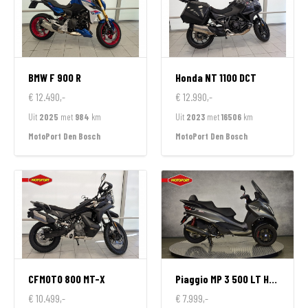
BMW
F 900 R
Honda
NT 1100 DCT
€ 12.490,-
€ 12.990,-
Uit
2025
met
984
km
Uit
2023
met
16506
km
MotoPort Den Bosch
MotoPort Den Bosch
CFMOTO
800 MT-X
Piaggio
MP 3 500 LT HPE SPORT
€ 10.499,-
€ 7.999,-