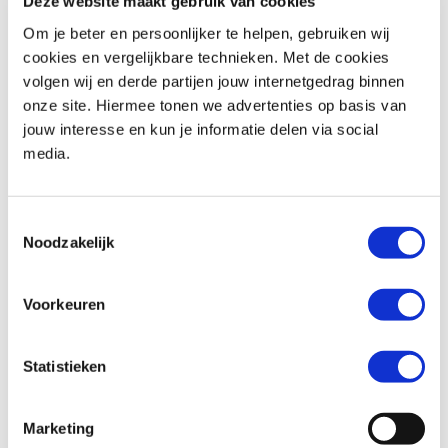
Deze website maakt gebruik van cookies
Om je beter en persoonlijker te helpen, gebruiken wij
cookies en vergelijkbare technieken. Met de cookies
volgen wij en derde partijen jouw internetgedrag binnen
Honda
FORZA 350
Honda
WN 07
onze site. Hiermee tonen we advertenties op basis van
€ 6.390,-
€ 15.799,-
jouw interesse en kun je informatie delen via social
media.
Uit
2024
met
3691
km
Uit
2026
met
1
km
MotoPort Hillegom
MotoPort Hillegom
Toestemmingsselectie
Noodzakelijk
Voorkeuren
Statistieken
Honda
PCX 125
Triumph
STREET SCRAMBLER 900
€ 1.750,-
€ 8.995,-
Marketing
Uit
2011
met
27800
km
Uit
2018
met
13488
km