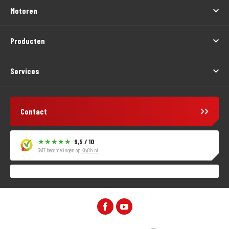
Motoren
Producten
Services
Contact
9,5 / 10
3417 beoordelingen op
KiyOh.nl