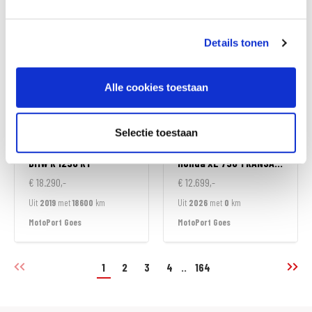
MotoPort Goes
MotoPort Leek
Details tonen
Alle cookies toestaan
Selectie toestaan
BMW
R 1250 RT
Honda
XL 750 TRANSALP
€ 18.290,-
€ 12.699,-
Uit
2019
met
18600
km
Uit
2026
met
0
km
MotoPort Goes
MotoPort Goes
1
2
3
4
..
164