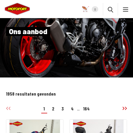
0
Ons aanbod
1958 resultaten gevonden
1
2
3
4
..
164