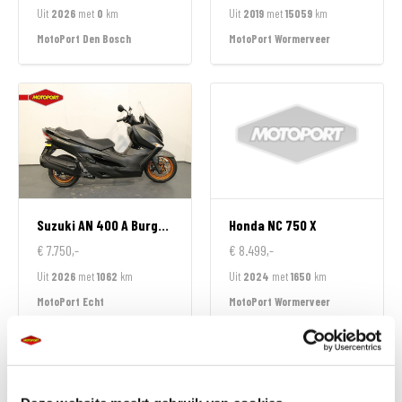
Uit
2026
met
0
km
Uit
2019
met
15059
km
MotoPort Den Bosch
MotoPort Wormerveer
Suzuki
AN 400 A Burgman
Honda
NC 750 X
€ 7.750,-
€ 8.499,-
Uit
2026
met
1062
km
Uit
2024
met
1650
km
MotoPort Echt
MotoPort Wormerveer