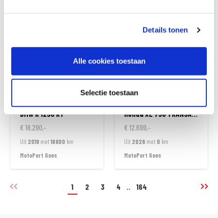
MotoPort Goes
MotoPort Leek
Details tonen
Alle cookies toestaan
Selectie toestaan
BMW
R 1250 RT
Honda
XL 750 TRANSALP
€ 18.290,-
€ 12.699,-
Uit
2019
met
18600
km
Uit
2026
met
0
km
MotoPort Goes
MotoPort Goes
1
2
3
4
..
164