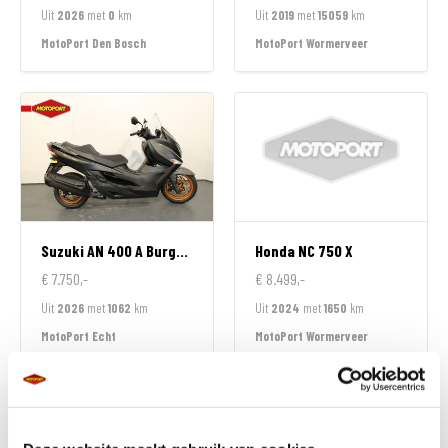
Uit
2026
met
0
km
Uit
2019
met
15059
km
MotoPort Den Bosch
MotoPort Wormerveer
Suzuki
AN 400 A Burgman
Honda
NC 750 X
€ 7.750,-
€ 8.499,-
Uit
2026
met
1062
km
Uit
2024
met
1650
km
MotoPort Echt
MotoPort Wormerveer