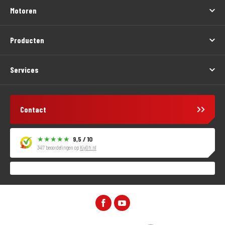
Motoren
Producten
Services
Contact
9,5 / 10
3417 beoordelingen op
KiyOh.nl