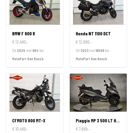
BMW
F 900 R
Honda
NT 1100 DCT
€ 12.490,-
€ 12.990,-
Uit
2025
met
984
km
Uit
2023
met
16506
km
MotoPort Den Bosch
MotoPort Den Bosch
CFMOTO
800 MT-X
Piaggio
MP 3 500 LT HPE SPORT
€ 10.499,-
€ 7.999,-