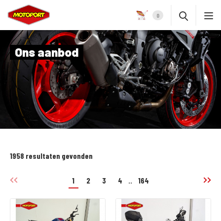
0
Ons aanbod
1958 resultaten gevonden
1
2
3
4
..
164