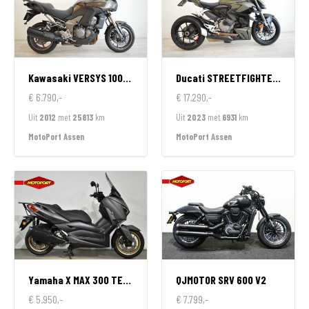
Kawasaki
VERSYS 1000 ABS
Ducati
STREETFIGHTER V2
€ 6.790,-
€ 17.290,-
Uit
2012
met
25813
km
Uit
2023
met
6931
km
MotoPort Assen
MotoPort Assen
Yamaha
X MAX 300 TECH MAX
QJMOTOR
SRV 600 V2
€ 5.950,-
€ 7.799,-