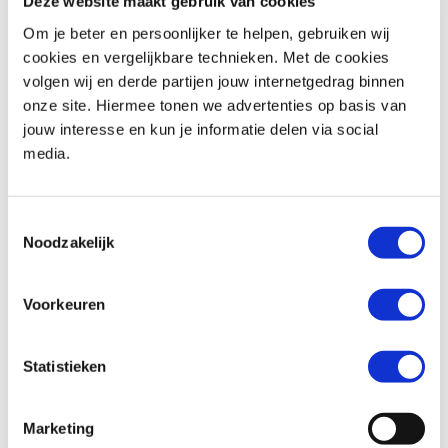
Deze website maakt gebruik van cookies
Om je beter en persoonlijker te helpen, gebruiken wij
cookies en vergelijkbare technieken. Met de cookies
volgen wij en derde partijen jouw internetgedrag binnen
Honda
CMX 500 REBEL
Triumph
Street Triple R 675
onze site. Hiermee tonen we advertenties op basis van
€ 6.290,-
€ 4.999,-
jouw interesse en kun je informatie delen via social
media.
Uit
2020
met
1340
km
Uit
2011
met
18817
km
MotoPort Assen
MotoPort Hillegom
Toestemmingsselectie
Noodzakelijk
Voorkeuren
Statistieken
Honda
NC 750 S
BMW
F 850 GS
€ 6.499,-
€ 10.899,-
Marketing
Uit
2019
met
951
km
Uit
2018
met
11187
km