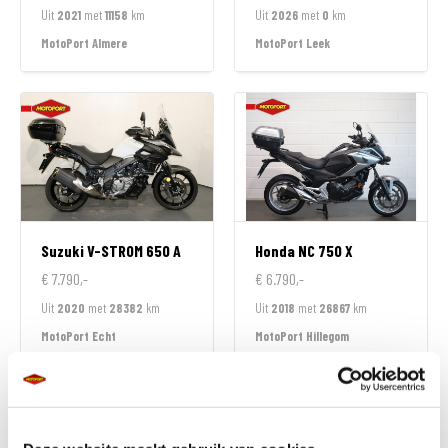
Uit
2021
met
11158
km
Uit
2026
met
0
km
MotoPort Almere
MotoPort Leek
Suzuki
V-STROM 650 A
Honda
NC 750 X
€ 7.790,-
€ 6.790,-
Uit
2020
met
28382
km
Uit
2018
met
26867
km
MotoPort Echt
MotoPort Hillegom