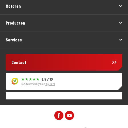
Motoren
Producten
Services
Contact
9,5 / 10
3415 beoordelingen op
KiyOh.nl