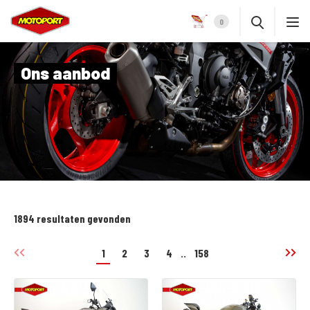
0
Ons aanbod
1894 resultaten gevonden
1
2
3
4
..
158