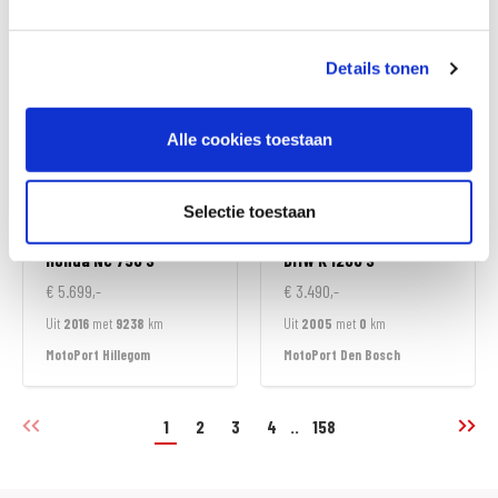
MotoPort Hillegom
MotoPort Hillegom
Details tonen
Alle cookies toestaan
Selectie toestaan
Honda
NC 750 S
BMW
K 1200 S
€ 5.699,-
€ 3.490,-
Uit
2016
met
9238
km
Uit
2005
met
0
km
MotoPort Hillegom
MotoPort Den Bosch
1
2
3
4
..
158