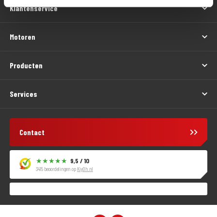
Klantenservice
Motoren
Producten
Services
Contact
9,5 / 10
3415 beoordelingen op
KiyOh.nl