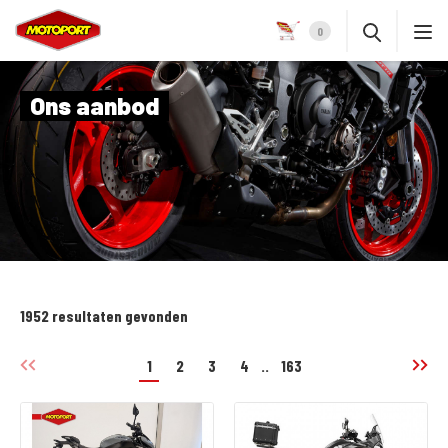
0
Ons aanbod
1952 resultaten gevonden
1
2
3
4
..
163