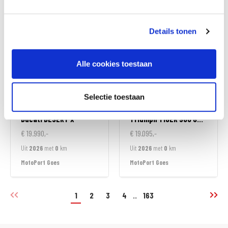
MotoPort Wormerveer
MotoPort Wormerveer
Details tonen
Alle cookies toestaan
Selectie toestaan
Ducati
DESERT X
Triumph
TIGER 900 GT ALPINE EDITION
€ 19.990,-
€ 19.095,-
Uit
2026
met
0
km
Uit
2026
met
0
km
MotoPort Goes
MotoPort Goes
1
2
3
4
..
163