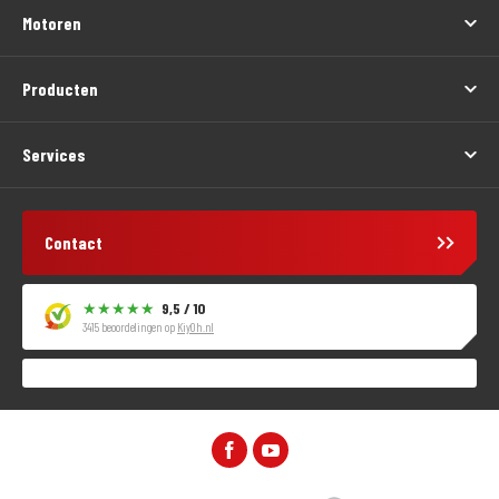
Motoren
Producten
Services
Contact
9,5 / 10
3415 beoordelingen op
KiyOh.nl