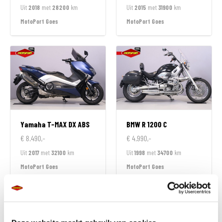
Uit
2018
met
28200
km
Uit
2015
met
31900
km
MotoPort Goes
MotoPort Goes
Yamaha
T-MAX DX ABS
BMW
R 1200 C
€ 8.490,-
€ 4.990,-
Uit
2017
met
32100
km
Uit
1998
met
34700
km
MotoPort Goes
MotoPort Goes