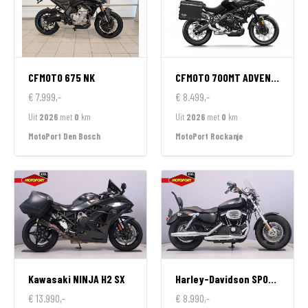
CFMOTO
675 NK
CFMOTO
700MT ADVENTURE GT EDITION
€ 7.999,-
€ 8.499,-
Uit
2026
met
0
km
Uit
2026
met
0
km
MotoPort Den Bosch
MotoPort Rockanje
Kawasaki
NINJA H2 SX
Harley-Davidson
SPORTSTER 1200 CUSTOM LIMITED
€ 13.990,-
€ 8.990,-