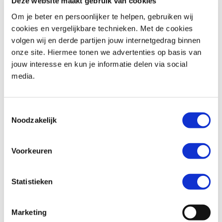
Deze website maakt gebruik van cookies
Om je beter en persoonlijker te helpen, gebruiken wij
cookies en vergelijkbare technieken. Met de cookies
volgen wij en derde partijen jouw internetgedrag binnen
Honda
CB 1000 GT
Honda
CBR 650 R
onze site. Hiermee tonen we advertenties op basis van
€ 16.699,-
€ 11.799,-
jouw interesse en kun je informatie delen via social
media.
Uit
2026
met
0
km
Uit
2026
met
0
km
MotoPort Goes
MotoPort Goes
Toestemmingsselectie
Noodzakelijk
Voorkeuren
Statistieken
Honda
CB 650 F
Honda
CBR 650 F
€ 7.499,-
€ 8.499,-
Marketing
Uit
2018
met
25819
km
Uit
2017
met
15880
km