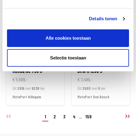
MotoPort Hillegom
MotoPort Hillegom
Details tonen
Alle cookies toestaan
Selectie toestaan
Honda
NC 750 S
BMW
K 1200 S
€ 5.699,-
€ 3.490,-
Uit
2016
met
9238
km
Uit
2005
met
0
km
MotoPort Hillegom
MotoPort Den Bosch
1
2
3
4
..
159