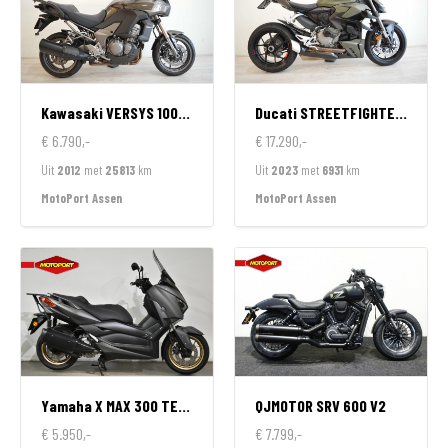
Kawasaki
VERSYS 1000 ABS
Ducati
STREETFIGHTER V2
€ 6.790,-
€ 17.290,-
Uit
2012
met
25813
km
Uit
2023
met
6931
km
MotoPort Assen
MotoPort Assen
Yamaha
X MAX 300 TECH MAX
QJMOTOR
SRV 600 V2
€ 5.950,-
€ 7.799,-