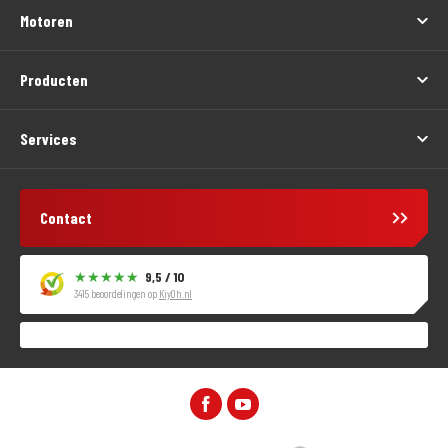
Motoren
Producten
Services
Contact
9,5 / 10
3415 beoordelingen op
KiyOh.nl