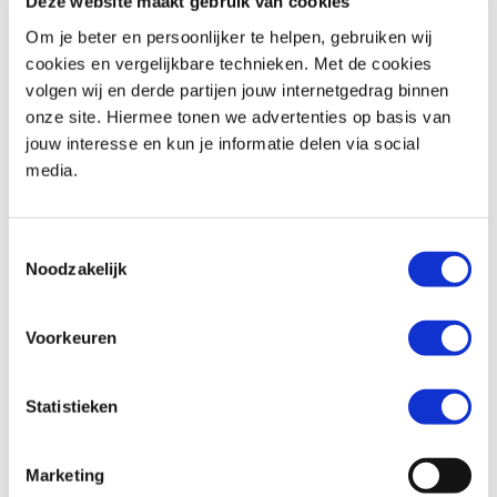
Deze website maakt gebruik van cookies
Om je beter en persoonlijker te helpen, gebruiken wij
cookies en vergelijkbare technieken. Met de cookies
volgen wij en derde partijen jouw internetgedrag binnen
Honda
CMX 500 REBEL
Triumph
Street Triple R 675
onze site. Hiermee tonen we advertenties op basis van
€ 6.290,-
€ 4.999,-
jouw interesse en kun je informatie delen via social
media.
Uit
2020
met
1340
km
Uit
2011
met
18817
km
MotoPort Assen
MotoPort Hillegom
Toestemmingsselectie
Noodzakelijk
Voorkeuren
Statistieken
Honda
NC 750 S
BMW
F 850 GS
€ 6.499,-
€ 10.899,-
Marketing
Uit
2019
met
951
km
Uit
2018
met
11187
km