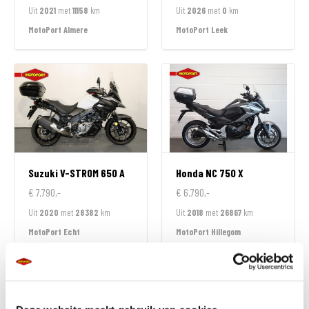
Uit
2021
met
11158
km
Uit
2026
met
0
km
MotoPort Almere
MotoPort Leek
Suzuki
V-STROM 650 A
Honda
NC 750 X
€ 7.790,-
€ 6.790,-
Uit
2020
met
28382
km
Uit
2018
met
26867
km
MotoPort Echt
MotoPort Hillegom