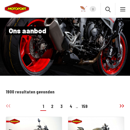
0
Ons aanbod
1900 resultaten gevonden
1
2
3
4
..
159