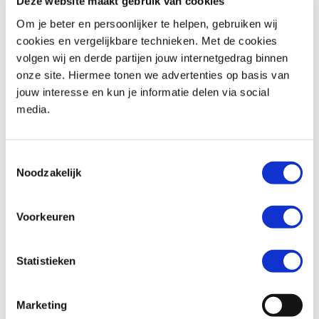
Deze website maakt gebruik van cookies
Om je beter en persoonlijker te helpen, gebruiken wij
cookies en vergelijkbare technieken. Met de cookies
volgen wij en derde partijen jouw internetgedrag binnen
BMW
F 900 R
Honda
ADV 350
onze site. Hiermee tonen we advertenties op basis van
€ 10.490,-
€ 8.299,-
jouw interesse en kun je informatie delen via social
media.
Uit
2026
met
462
km
Uit
2026
met
0
km
MotoPort Goes
MotoPort Goes
Toestemmingsselectie
Noodzakelijk
Voorkeuren
Statistieken
Honda
FORZA 750
Suzuki
SV-7GX
€ 10.490,-
€ 9.799,-
Marketing
Uit
2021
met
15500
km
Uit
2026
met
0
km