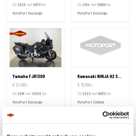
Uit
2025
met
8873
km
Uit
2014
met
56169
km
MotoPort Rockanje
MotoPort Rockanje
Yamaha
FJR1300
Kawasaki
NINJA H2 SX SPECIAL EDITION
€ 12.490,-
€ 19.990,-
Uit
2018
met
41250
km
Uit
2023
met
16673
km
MotoPort Rockanje
MotoPort Zelhem