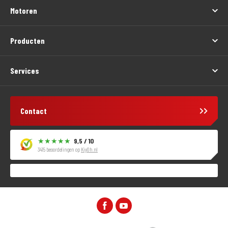
Motoren
Producten
Services
Contact
9,5 / 10
3415 beoordelingen op
KiyOh.nl