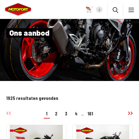
0
Ons aanbod
1925 resultaten gevonden
1
2
3
4
..
161