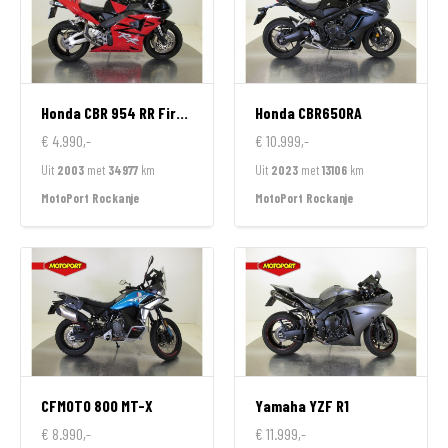
Honda
CBR 954 RR FireBlade
Honda
CBR650RA
€ 4.990,-
€ 10.999,-
Uit
2003
met
34977
km
Uit
2023
met
13106
km
MotoPort Rockanje
MotoPort Rockanje
CFMOTO
800 MT-X
Yamaha
YZF R1
€ 8.990,-
€ 11.999,-