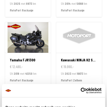
Uit
2025
met
8873
km
Uit
2014
met
56169
km
MotoPort Rockanje
MotoPort Rockanje
Yamaha
FJR1300
Kawasaki
NINJA H2 SX SPECIAL EDITION
€ 12.490,-
€ 19.990,-
Uit
2018
met
41250
km
Uit
2023
met
16673
km
MotoPort Rockanje
MotoPort Zelhem