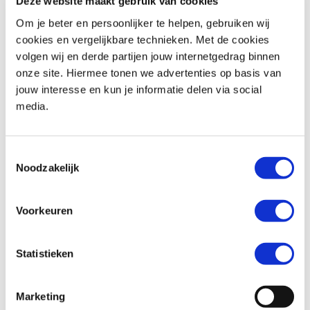
Deze website maakt gebruik van cookies
Om je beter en persoonlijker te helpen, gebruiken wij
cookies en vergelijkbare technieken. Met de cookies
volgen wij en derde partijen jouw internetgedrag binnen
BMW
F 900 R
Honda
ADV 350
onze site. Hiermee tonen we advertenties op basis van
€ 10.490,-
€ 8.299,-
jouw interesse en kun je informatie delen via social
media.
Uit
2026
met
462
km
Uit
2026
met
0
km
MotoPort Goes
MotoPort Goes
Toestemmingsselectie
Noodzakelijk
Voorkeuren
Statistieken
Honda
FORZA 750
Suzuki
SV-7GX
€ 10.490,-
€ 9.799,-
Marketing
Uit
2021
met
15500
km
Uit
2026
met
0
km