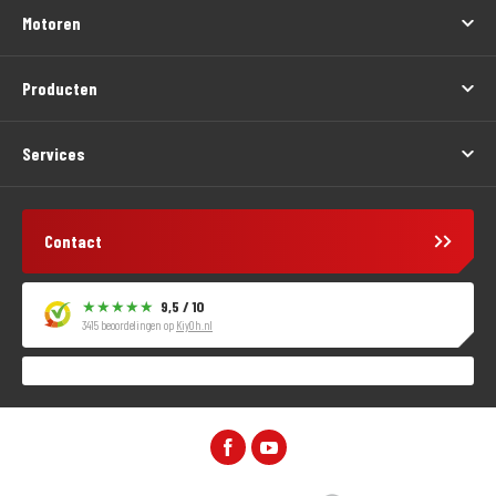
Motoren
Producten
Services
Contact
9,5 / 10
3415 beoordelingen op
KiyOh.nl