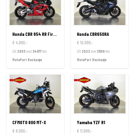
Honda
CBR 954 RR FireBlade
Honda
CBR650RA
€ 4.990,-
€ 10.999,-
Uit
2003
met
34977
km
Uit
2023
met
13106
km
MotoPort Rockanje
MotoPort Rockanje
CFMOTO
800 MT-X
Yamaha
YZF R1
€ 8.990,-
€ 11.999,-