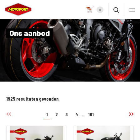
0
Ons aanbod
1925 resultaten gevonden
1
2
3
4
..
161