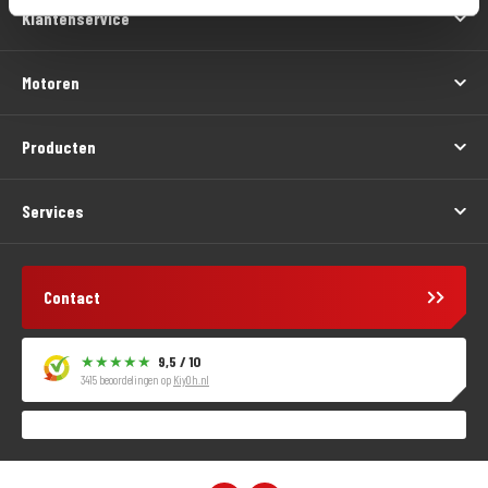
Klantenservice
Motoren
Producten
Services
Contact
9,5 / 10
3415 beoordelingen op
KiyOh.nl