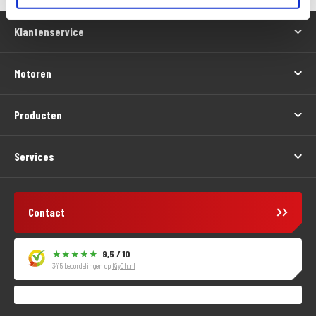
Klantenservice
Motoren
Producten
Services
Contact
9,5 / 10
3415 beoordelingen op
KiyOh.nl