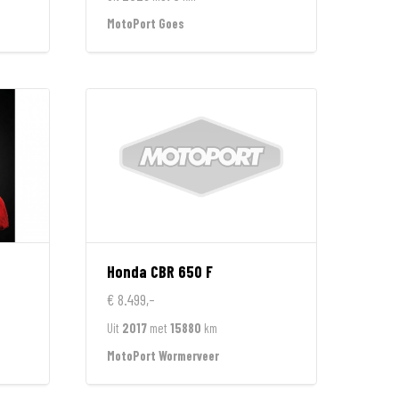
MotoPort Goes
Honda
CBR 650 F
€ 8.499,-
Uit
2017
met
15880
km
MotoPort Wormerveer