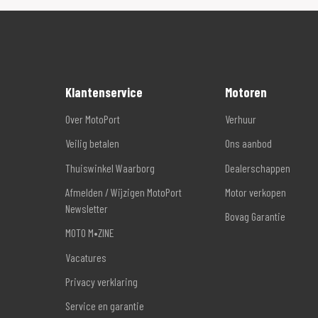
Klantenservice
Motoren
Over MotoPort
Verhuur
Veilig betalen
Ons aanbod
Thuiswinkel Waarborg
Dealerschappen
Afmelden / Wijzigen MotoPort
Motor verkopen
Newsletter
Bovag Garantie
MOTO M•ZINE
Vacatures
Privacy verklaring
Service en garantie