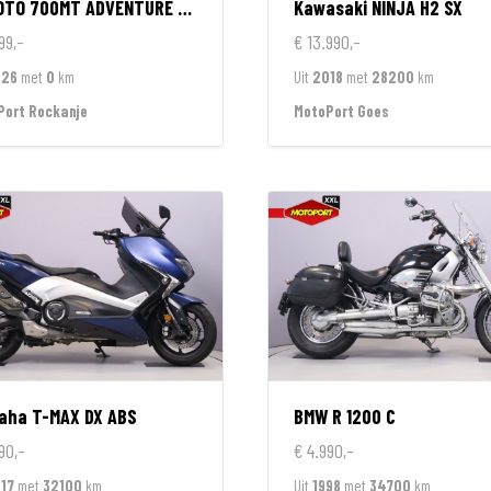
OTO
700MT ADVENTURE GT EDITION
Kawasaki
NINJA H2 SX
99,-
€ 13.990,-
026
met
0
km
Uit
2018
met
28200
km
Port Rockanje
MotoPort Goes
aha
T-MAX DX ABS
BMW
R 1200 C
90,-
€ 4.990,-
17
met
32100
km
Uit
1998
met
34700
km