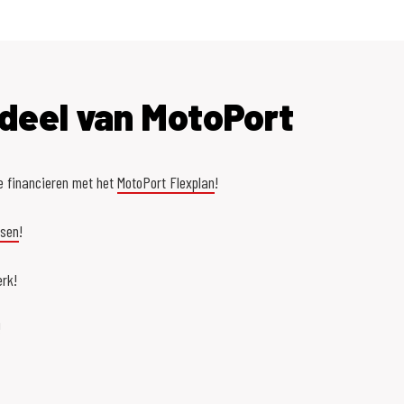
deel van MotoPort
e financieren met het
MotoPort Flexplan
!
asen
!
rk!
!