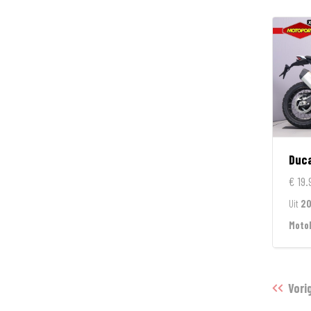
Duca
€ 19.
Uit
2
Moto
Vori