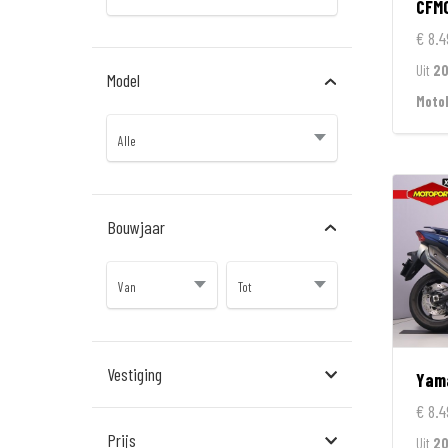
CFM
€ 8.4
Uit
2
Model
Moto
Bouwjaar
Vestiging
Yam
€ 8.4
Almere
Prijs
Uit
20