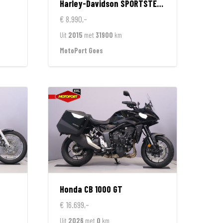
Harley-Davidson
SPORTSTER 1200 CUSTOM LIMITED
€ 8.990,-
Uit
2015
met
31900
km
MotoPort Goes
Honda
CB 1000 GT
€ 16.699,-
Uit
2026
met
0
km