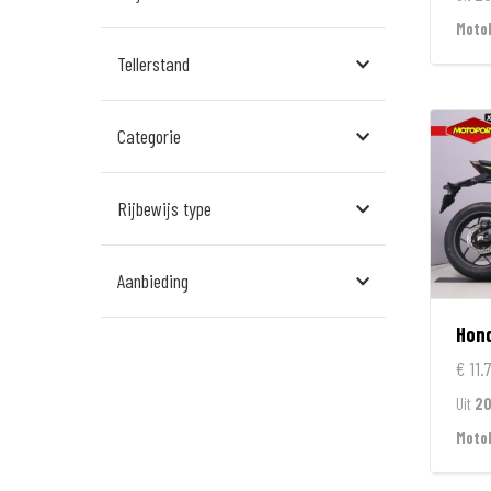
Assen
Moto
Tellerstand
Den Bosch
Echt
Categorie
Goes
Hillegom
Rijbewijs type
Leek
Aanbieding
Leeuwarden
Hon
Rockanje
€ 11.
Veldhoven
Uit
2
Wormerveer
Moto
Zelhem