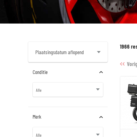
1966 re
Vori
Conditie
Merk