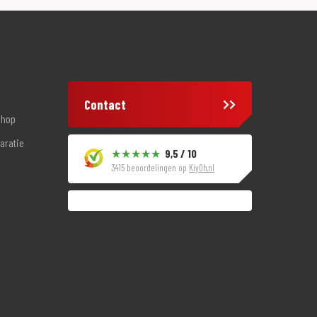
Contact
shop
aratie
9,5 / 10
3415 beoordelingen op
KiyOh.nl