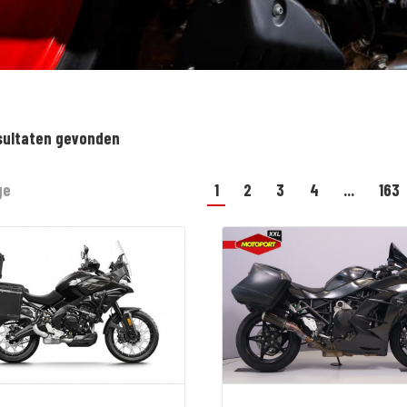
sultaten gevonden
ge
1
2
3
4
...
163