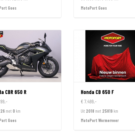
Port Goes
MotoPort Goes
da
CBR 650 R
Honda
CB 650 F
799,-
€ 7.499,-
026
met
0
km
Uit
2018
met
25819
km
Port Goes
MotoPort Wormerveer