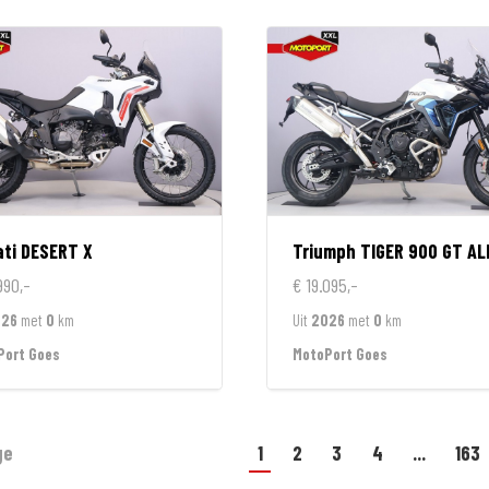
ti
DESERT X
Triumph
TIGER 900 GT ALPINE EDI
990,-
€ 19.095,-
026
met
0
km
Uit
2026
met
0
km
Port Goes
MotoPort Goes
ge
1
2
3
4
...
163