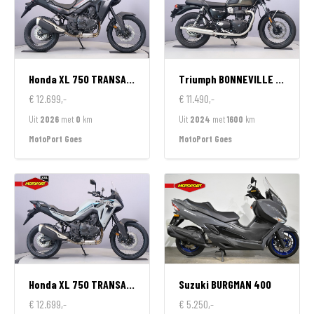
Honda
XL 750 TRANSALP
Triumph
BONNEVILLE T100
€ 12.699,-
€ 11.490,-
Uit
2026
met
0
km
Uit
2024
met
1600
km
MotoPort Goes
MotoPort Goes
Honda
XL 750 TRANSALP
Suzuki
BURGMAN 400
€ 12.699,-
€ 5.250,-