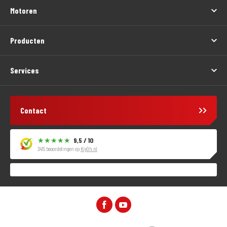
Motoren
Producten
Services
Contact
9,5 / 10
3415 beoordelingen op
KiyOh.nl