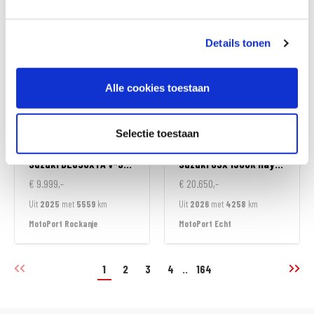
MotoPort Leek
MotoPort Leeuwarden
Details tonen
Alle cookies toestaan
Selectie toestaan
Suzuki
DL650XTA V-STROM
Suzuki
GSX 1300R Hayabusa
€ 9.999,-
€ 20.650,-
Uit
2025
met
5559
km
Uit
2026
met
4258
km
MotoPort Rockanje
MotoPort Echt
1
2
3
4
..
164