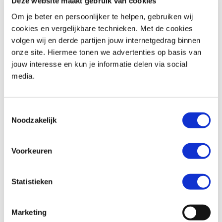
Deze website maakt gebruik van cookies
Om je beter en persoonlijker te helpen, gebruiken wij
cookies en vergelijkbare technieken. Met de cookies
volgen wij en derde partijen jouw internetgedrag binnen
Royal-Enfield
HNTR 350
Kawasaki
VULCAN S
onze site. Hiermee tonen we advertenties op basis van
€ 5.799,-
€ 9.899,-
jouw interesse en kun je informatie delen via social
media.
Uit
2026
met
0
km
Uit
2026
met
0
km
MotoPort Leek
MotoPort Leek
Toestemmingsselectie
Noodzakelijk
Voorkeuren
Statistieken
Kawasaki
VULCAN S
BMW
R 1250 GS
€ 9.899,-
€ 19.999,-
Marketing
Uit
2026
met
0
km
Uit
2023
met
56000
km