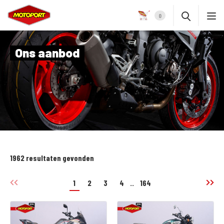
0
Ons aanbod
1962 resultaten gevonden
1
2
3
4
..
164