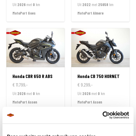
Uit
2026
met
0
km
Uit
2022
met
25658
km
MotoPort Goes
MotoPort Almere
Honda
CBR 650 R ABS
Honda
CB 750 HORNET
€ 11.799,-
€ 9.299,-
Uit
2026
met
0
km
Uit
2026
met
0
km
MotoPort Assen
MotoPort Assen