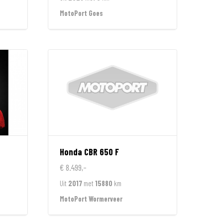
MotoPort Goes
Honda
CBR 650 F
€ 8.499,-
Uit
2017
met
15880
km
MotoPort Wormerveer