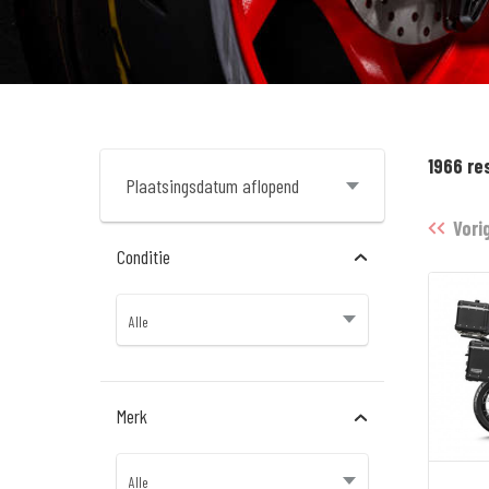
1966 re
Vori
Conditie
Merk