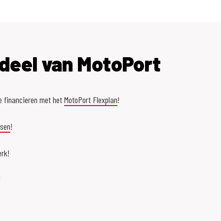
deel van MotoPort
e financieren met het
MotoPort Flexplan
!
asen
!
rk!
!