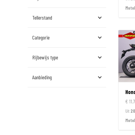
Assen
Moto
Tellerstand
Den Bosch
Echt
Categorie
Goes
Hillegom
Rijbewijs type
Leek
Aanbieding
Leeuwarden
Hon
Rockanje
€ 11.
Veldhoven
Uit
2
Wormerveer
Moto
Zelhem