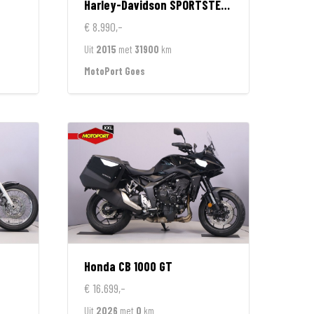
Harley-Davidson
SPORTSTER 1200 CUSTOM LIMITED
€ 8.990,-
Uit
2015
met
31900
km
MotoPort Goes
Honda
CB 1000 GT
€ 16.699,-
Uit
2026
met
0
km