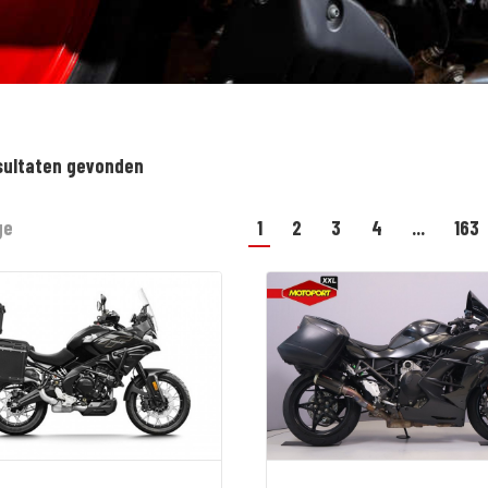
sultaten gevonden
ge
1
2
3
4
...
163