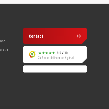
Contact
shop
aratie
9,5 / 10
3415 beoordelingen op
KiyOh.nl