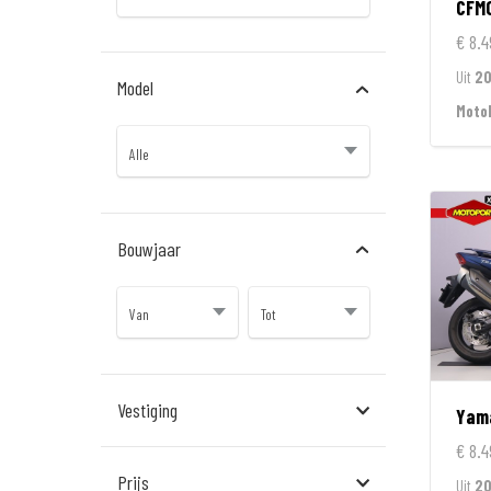
CFM
€ 8.4
Uit
2
Model
Moto
Bouwjaar
Vestiging
Yam
€ 8.4
Almere
Prijs
Uit
20