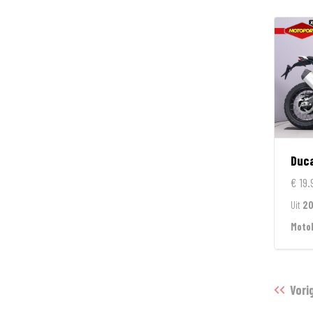
Duca
€ 19.
Uit
2
Moto
Vori