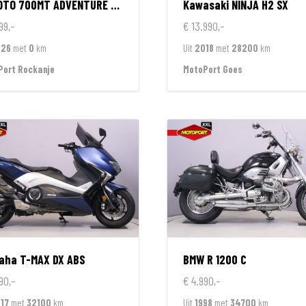
OTO
700MT ADVENTURE GT EDITION
Kawasaki
NINJA H2 SX
99,-
€ 13.990,-
026
met
0
km
Uit
2018
met
28200
km
Port Rockanje
MotoPort Goes
aha
T-MAX DX ABS
BMW
R 1200 C
90,-
€ 4.990,-
17
met
32100
km
Uit
1998
met
34700
km