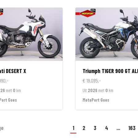
ti
DESERT X
Triumph
TIGER 900 GT ALPINE EDI
990,-
€ 19.095,-
026
met
0
km
Uit
2026
met
0
km
Port Goes
MotoPort Goes
ge
1
2
3
4
...
163