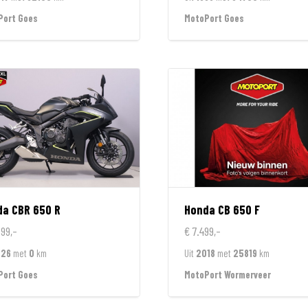
Port Goes
MotoPort Goes
da
CBR 650 R
Honda
CB 650 F
799,-
€ 7.499,-
026
met
0
km
Uit
2018
met
25819
km
Port Goes
MotoPort Wormerveer