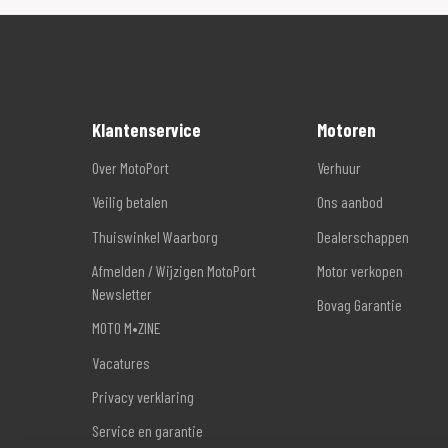
Klantenservice
Motoren
Over MotoPort
Verhuur
Veilig betalen
Ons aanbod
Thuiswinkel Waarborg
Dealerschappen
Afmelden / Wijzigen MotoPort
Motor verkopen
Newsletter
Bovag Garantie
MOTO M•ZINE
Vacatures
Privacy verklaring
Service en garantie