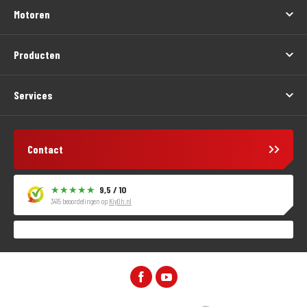
Motoren
Producten
Services
Contact
9,5 / 10
3415 beoordelingen op
KiyOh.nl