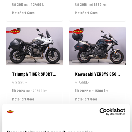
Uit
2017
met
42400
km
Uit
2016
met
6550
km
MotoPort Goes
MotoPort Goes
Triumph
TIGER SPORT 660
Kawasaki
VERSYS 650 TOURER
€ 8.990,-
€ 7.990,-
Uit
2024
met
20600
km
Uit
2022
met
15100
km
MotoPort Goes
MotoPort Goes