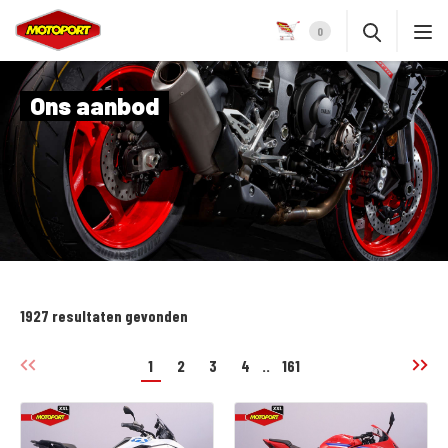
0
Ons aanbod
1927 resultaten gevonden
1
2
3
4
..
161