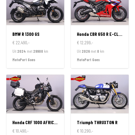
BMW
R 1300 GS
Honda
CBR 650 R E-CLUTCH
€ 22.490,-
€ 12.299,-
Uit
2024
met
29900
km
Uit
2026
met
0
km
MotoPort Goes
MotoPort Goes
Honda
CRF 1000 AFRICA TWIN DCT
Triumph
THRUXTON R
€ 10.490,-
€ 10.290,-