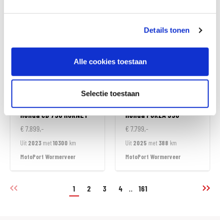
MotoPort Wormerveer
MotoPort Wormerveer
Details tonen
Alle cookies toestaan
Selectie toestaan
Honda
CB 750 HORNET
Honda
FORZA 350
€ 7.899,-
€ 7.799,-
Uit
2023
met
10300
km
Uit
2025
met
388
km
MotoPort Wormerveer
MotoPort Wormerveer
1
2
3
4
..
161