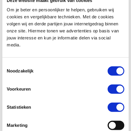
Deze website maakt gebruik van cookies
Om je beter en persoonlijker te helpen, gebruiken wij
cookies en vergelijkbare technieken. Met de cookies
volgen wij en derde partijen jouw internetgedrag binnen
BMW
K 1600 GT
Ducati
HYPERMOTARD V2 SP
onze site. Hiermee tonen we advertenties op basis van
€ 17.990,-
€ 23.390,-
jouw interesse en kun je informatie delen via social
media.
Uit
2021
met
85800
km
Uit
2026
met
0
km
MotoPort Goes
MotoPort Goes
Toestemmingsselectie
Noodzakelijk
Voorkeuren
Statistieken
Kawasaki
VERSYS 1000
Honda
NC 750 X
€ 13.299,-
€ 7.499,-
Marketing
Uit
2020
met
9390
km
Uit
2021
met
19293
km