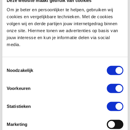
Deze website maakt gebruik van cookies
Om je beter en persoonlijker te helpen, gebruiken wij
cookies en vergelijkbare technieken. Met de cookies
volgen wij en derde partijen jouw internetgedrag binnen
BMW
F 900 R
Honda
ADV 350
onze site. Hiermee tonen we advertenties op basis van
€ 10.490,-
€ 8.299,-
jouw interesse en kun je informatie delen via social
media.
Uit
2026
met
462
km
Uit
2026
met
0
km
MotoPort Goes
MotoPort Goes
Toestemmingsselectie
Noodzakelijk
Voorkeuren
Statistieken
Honda
FORZA 750
Suzuki
SV-7GX
€ 10.490,-
€ 9.799,-
Marketing
Uit
2021
met
15500
km
Uit
2026
met
0
km