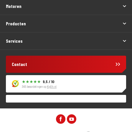
Motoren
Producten
Services
Contact
9,5 / 10
3415 beoordelingen op
KiyOh.nl