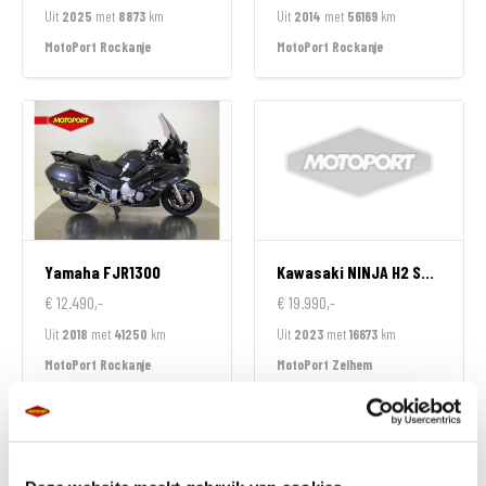
Uit
2025
met
8873
km
Uit
2014
met
56169
km
MotoPort Rockanje
MotoPort Rockanje
Yamaha
FJR1300
Kawasaki
NINJA H2 SX SPECIAL EDITION
€ 12.490,-
€ 19.990,-
Uit
2018
met
41250
km
Uit
2023
met
16673
km
MotoPort Rockanje
MotoPort Zelhem