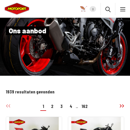
0
Ons aanbod
1939 resultaten gevonden
1
2
3
4
..
162