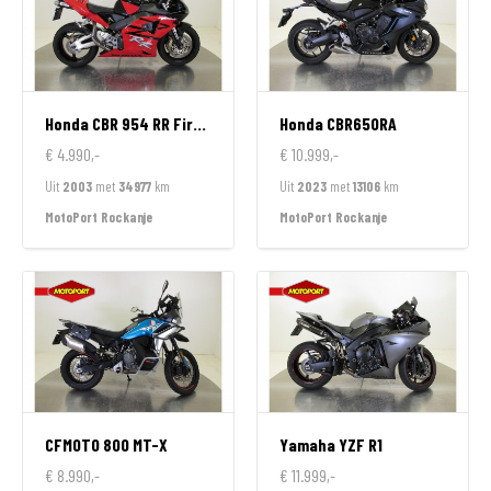
Honda
CBR 954 RR FireBlade
Honda
CBR650RA
€ 4.990,-
€ 10.999,-
Uit
2003
met
34977
km
Uit
2023
met
13106
km
MotoPort Rockanje
MotoPort Rockanje
CFMOTO
800 MT-X
Yamaha
YZF R1
€ 8.990,-
€ 11.999,-