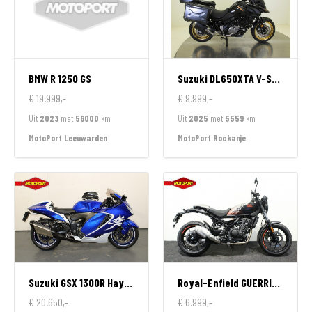
BMW
R 1250 GS
Suzuki
DL650XTA V-STROM
€ 19.999,-
€ 9.999,-
Uit
2023
met
56000
km
Uit
2025
met
5559
km
MotoPort Leeuwarden
MotoPort Rockanje
Suzuki
GSX 1300R Hayabusa
Royal-Enfield
GUERRILLA 450 APEX
€ 20.650,-
€ 6.999,-