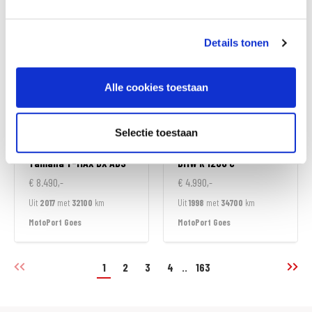
MotoPort Goes
MotoPort Goes
Details tonen
Alle cookies toestaan
Selectie toestaan
Yamaha
T-MAX DX ABS
BMW
R 1200 C
€ 8.490,-
€ 4.990,-
Uit
2017
met
32100
km
Uit
1998
met
34700
km
MotoPort Goes
MotoPort Goes
1
2
3
4
..
163