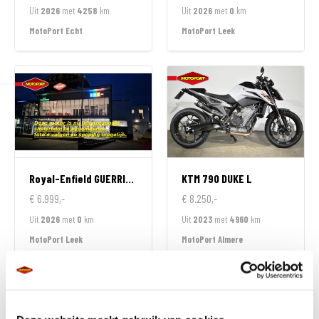
Uit
2026
met
4258
km
Uit
2026
met
0
km
MotoPort Echt
MotoPort Leek
Royal-Enfield
GUERRILLA 450 APEX
KTM
790 DUKE L
€ 6.999,-
€ 8.250,-
Uit
2026
met
0
km
Uit
2023
met
4960
km
MotoPort Leek
MotoPort Almere