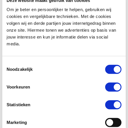
Deze website maakt gebruik van cookies
Om je beter en persoonlijker te helpen, gebruiken wij
cookies en vergelijkbare technieken. Met de cookies
volgen wij en derde partijen jouw internetgedrag binnen
CFMOTO
675 NK
CFMOTO
700MT ADVENTURE GT EDITION
onze site. Hiermee tonen we advertenties op basis van
€ 7.999,-
€ 8.499,-
jouw interesse en kun je informatie delen via social
media.
Uit
2026
met
0
km
Uit
2026
met
0
km
MotoPort Den Bosch
MotoPort Rockanje
Toestemmingsselectie
Noodzakelijk
Voorkeuren
Statistieken
Kawasaki
NINJA H2 SX
Harley-Davidson
SPORTSTER 1200 CUSTOM LIMITED
€ 13.990,-
€ 8.990,-
Marketing
Uit
2018
met
28200
km
Uit
2015
met
31900
km