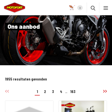
0
Ons aanbod
1955 resultaten gevonden
1
2
3
4
..
163