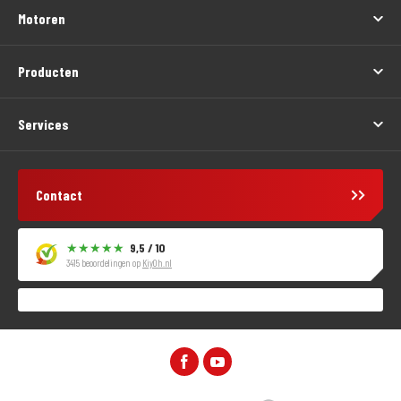
Motoren
Producten
Services
Contact
9,5 / 10
3415 beoordelingen op
KiyOh.nl