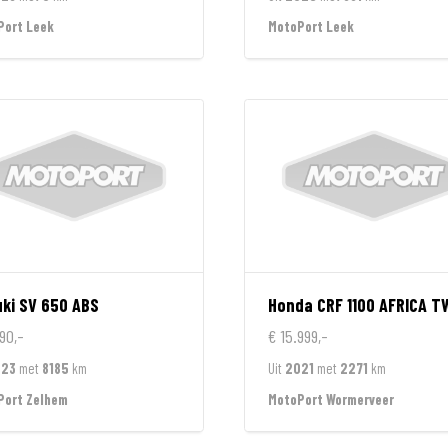
Port Leek
MotoPort Leek
ki
SV 650 ABS
Honda
CRF 1100 AFRICA T
90,-
€ 15.999,-
023
met
8185
km
Uit
2021
met
2271
km
Port Zelhem
MotoPort Wormerveer