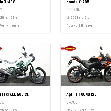
da
X-ADV
Honda
X-ADV
799,-
€ 15.799,-
026
met
0
km
Uit
2026
met
0
km
ort Hillegom
MotoPort Hillegom
asaki
KLE 500 SE
Aprilia
TUONO 125
99,-
€ 4.995,-
026
met
0
km
Uit
2025
met
991
km