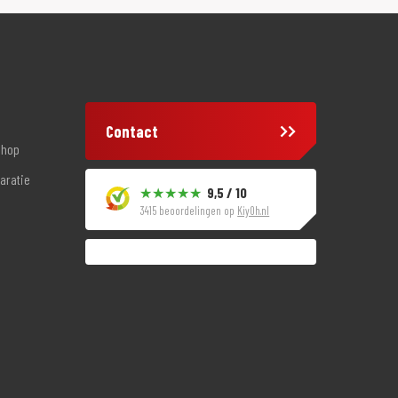
Contact
shop
aratie
9,5 / 10
3415 beoordelingen op
KiyOh.nl