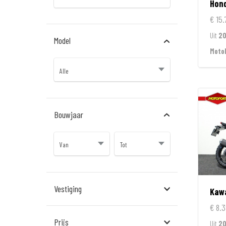
Hon
€ 15.
Uit
2
Model
MotoP
Bouwjaar
Vestiging
Kaw
€ 8.3
Almere
Prijs
Uit
2