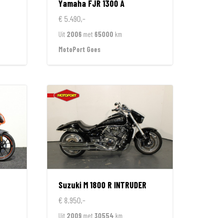
Yamaha
FJR 1300 A
€ 5.490,-
Uit
2006
met
65000
km
MotoPort Goes
Suzuki
M 1800 R INTRUDER
€ 8.950,-
Uit
2009
met
30554
km