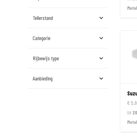
Assen
Moto
Tellerstand
Den Bosch
Echt
Categorie
Goes
Hillegom
Rijbewijs type
Leek
Aanbieding
Leeuwarden
Suzu
Rockanje
€ 5.9
Veldhoven
Uit
2
Wormerveer
Moto
Zelhem