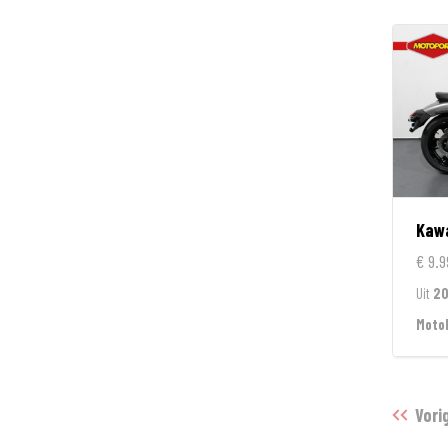
Kaw
€ 9.9
Uit
2
Moto
Vori