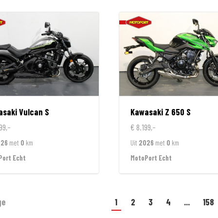
asaki
Vulcan S
Kawasaki
Z 650 S
99,-
€ 8.199,-
026
met
0
km
Uit
2026
met
0
km
Port Echt
MotoPort Echt
ge
1
2
3
4
...
158