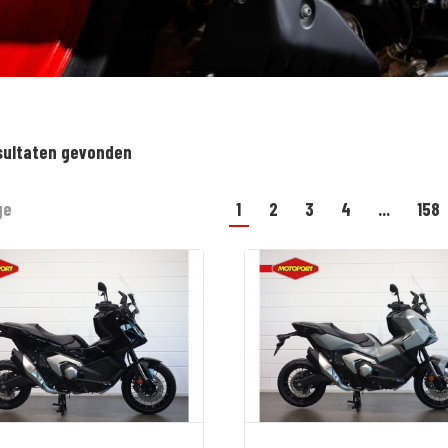
sultaten gevonden
ge
1
2
3
4
...
158