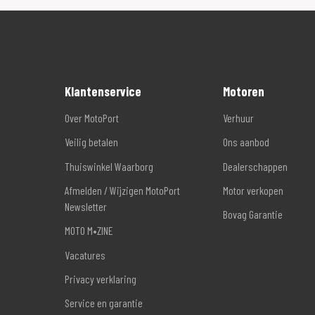
Klantenservice
Motoren
Over MotoPort
Verhuur
Veilig betalen
Ons aanbod
Thuiswinkel Waarborg
Dealerschappen
Afmelden / Wijzigen MotoPort
Motor verkopen
Newsletter
Bovag Garantie
MOTO M•ZINE
Vacatures
Privacy verklaring
Service en garantie