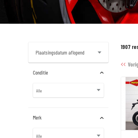
1907 re
Vori
Conditie
Merk