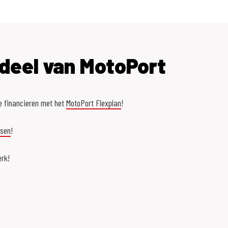
deel van MotoPort
e financieren met het
MotoPort Flexplan
!
asen
!
rk!
!