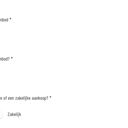
anbod *
e
anbod? *
e
re of een zakelijke aankoop? *
Zakelijk