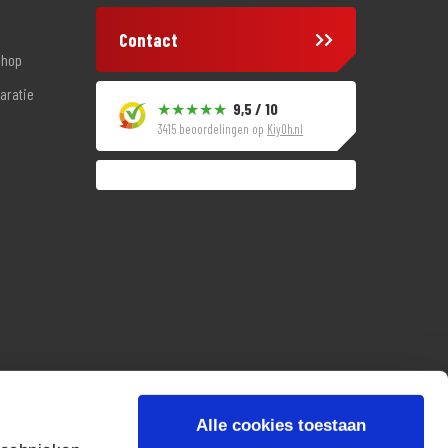
Contact
shop
aratie
9,5 / 10
3415 beoordelingen op
KiyOh.nl
Alle cookies toestaan