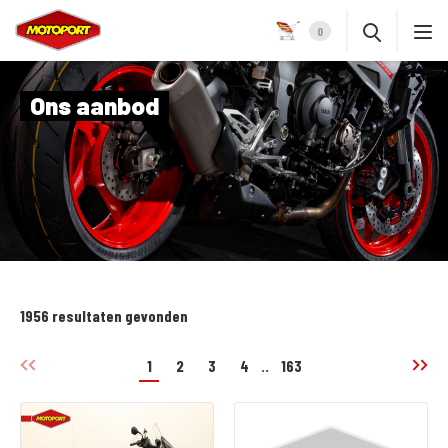
0
Ons aanbod
1956 resultaten gevonden
1
2
3
4
..
163