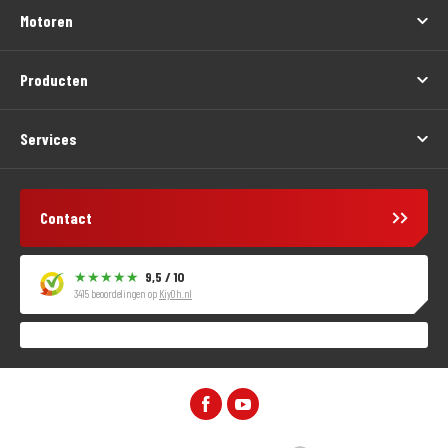
Motoren
Producten
Services
Contact
9,5 / 10
3415 beoordelingen op
KiyOh.nl