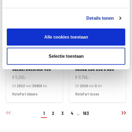
MotoPort Goes
MotoPort Goes
Details tonen
Alle cookies toestaan
Selectie toestaan
Suzuki
BURGMAN 400
Honda
CBR 650 R ABS
€ 5.250,-
€ 11.799,-
Uit
2022
met
25658
km
Uit
2026
met
0
km
MotoPort Almere
MotoPort Assen
1
2
3
4
..
163