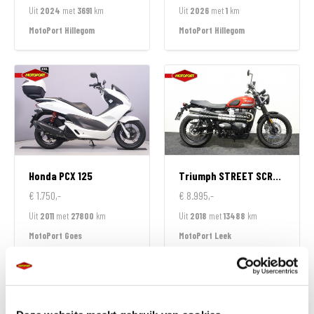
Uit
2024
met
3691
km
Uit
2026
met
1
km
MotoPort Hillegom
MotoPort Hillegom
Honda
PCX 125
Triumph
STREET SCRAMBLER 900
€ 1.750,-
€ 8.995,-
Uit
2011
met
27800
km
Uit
2018
met
13488
km
MotoPort Goes
MotoPort Leek