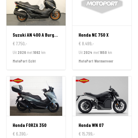
Suzuki
AN 400 A Burgman
Honda
NC 750 X
€ 7.750,-
€ 8.499,-
Uit
2026
met
1062
km
Uit
2024
met
1650
km
MotoPort Echt
MotoPort Wormerveer
Honda
FORZA 350
Honda
WN 07
€ 6.390,-
€ 15.799,-