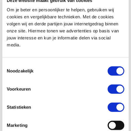
Deze website maakt gebruik van cookies
Om je beter en persoonlijker te helpen, gebruiken wij
cookies en vergelijkbare technieken. Met de cookies
volgen wij en derde partijen jouw internetgedrag binnen
BMW
R 1250 RT
Honda
XL 750 TRANSALP
onze site. Hiermee tonen we advertenties op basis van
€ 18.290,-
€ 12.699,-
jouw interesse en kun je informatie delen via social
media.
Uit
2019
met
18600
km
Uit
2026
met
0
km
MotoPort Goes
MotoPort Goes
Toestemmingsselectie
Noodzakelijk
Voorkeuren
Statistieken
Triumph
BONNEVILLE T100
Honda
XL 750 TRANSALP
€ 11.490,-
€ 12.699,-
Marketing
Uit
2024
met
1600
km
Uit
2026
met
0
km