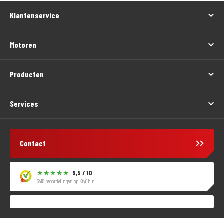
Klantenservice
Motoren
Producten
Services
Contact
9,5 / 10
3415 beoordelingen op
KiyOh.nl