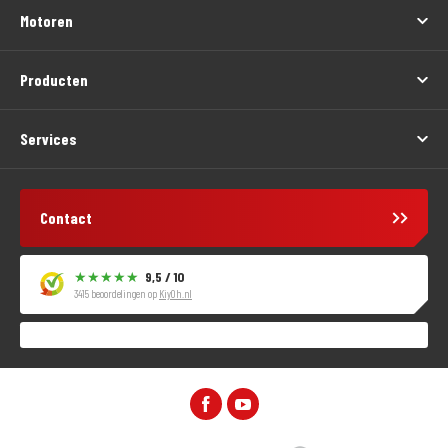
Motoren
Producten
Services
Contact
9,5 / 10
3415 beoordelingen op
KiyOh.nl