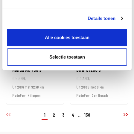
MotoPort Hillegom
MotoPort Hillegom
Details tonen
Alle cookies toestaan
Selectie toestaan
Honda
NC 750 S
BMW
K 1200 S
€ 5.699,-
€ 3.490,-
Uit
2016
met
9238
km
Uit
2005
met
0
km
MotoPort Hillegom
MotoPort Den Bosch
1
2
3
4
..
158