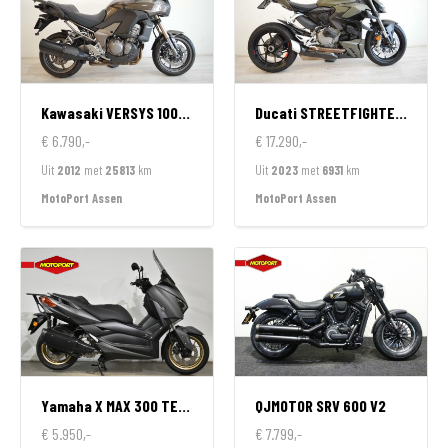
Kawasaki
VERSYS 1000 ABS
Ducati
STREETFIGHTER V2
€ 6.790,-
€ 17.290,-
Uit
2012
met
25813
km
Uit
2023
met
6931
km
MotoPort Assen
MotoPort Assen
Yamaha
X MAX 300 TECH MAX
QJMOTOR
SRV 600 V2
€ 5.950,-
€ 7.799,-