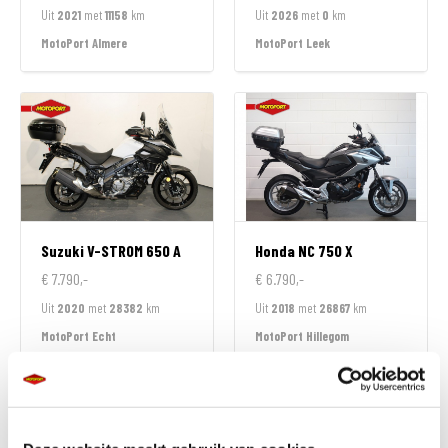
Uit
2021
met
11158
km
Uit
2026
met
0
km
MotoPort Almere
MotoPort Leek
Suzuki
V-STROM 650 A
Honda
NC 750 X
€ 7.790,-
€ 6.790,-
Uit
2020
met
28382
km
Uit
2018
met
26867
km
MotoPort Echt
MotoPort Hillegom