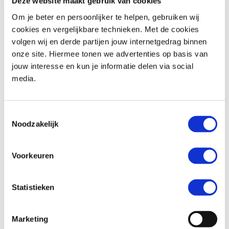
Deze website maakt gebruik van cookies
Om je beter en persoonlijker te helpen, gebruiken wij
cookies en vergelijkbare technieken. Met de cookies
volgen wij en derde partijen jouw internetgedrag binnen
Honda
CMX 500 REBEL
Triumph
Street Triple R 675
onze site. Hiermee tonen we advertenties op basis van
€ 6.290,-
€ 4.999,-
jouw interesse en kun je informatie delen via social
media.
Uit
2020
met
1340
km
Uit
2011
met
18817
km
MotoPort Assen
MotoPort Hillegom
Toestemmingsselectie
Noodzakelijk
Voorkeuren
Statistieken
Honda
NC 750 S
BMW
F 850 GS
€ 6.499,-
€ 10.899,-
Marketing
Uit
2019
met
951
km
Uit
2018
met
11187
km