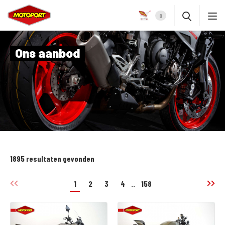
0
Ons aanbod
1895 resultaten gevonden
1
2
3
4
..
158