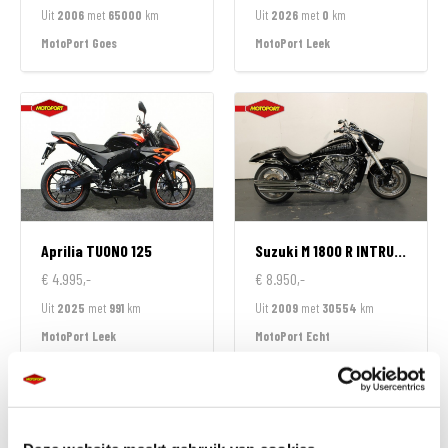
Uit
2006
met
65000
km
Uit
2026
met
0
km
MotoPort Goes
MotoPort Leek
Aprilia
TUONO 125
Suzuki
M 1800 R INTRUDER
€ 4.995,-
€ 8.950,-
Uit
2025
met
991
km
Uit
2009
met
30554
km
MotoPort Leek
MotoPort Echt