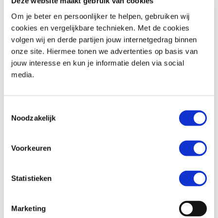
Deze website maakt gebruik van cookies
Om je beter en persoonlijker te helpen, gebruiken wij
cookies en vergelijkbare technieken. Met de cookies
volgen wij en derde partijen jouw internetgedrag binnen
Suzuki
SV 650 ABS
Honda
CRF 1100 AFRICA TWIN
onze site. Hiermee tonen we advertenties op basis van
€ 5.990,-
€ 15.999,-
jouw interesse en kun je informatie delen via social
media.
Uit
2023
met
8185
km
Uit
2021
met
2271
km
MotoPort Zelhem
MotoPort Wormerveer
Toestemmingsselectie
Noodzakelijk
Voorkeuren
Statistieken
BMW
R 1200 R
Kawasaki
Vulcan S
€ 10.490,-
€ 9.999,-
Marketing
Uit
2018
met
26317
km
Uit
2026
met
0
km