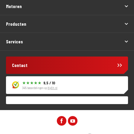
Motoren
Producten
Services
Contact
9,5 / 10
3415 beoordelingen op
KiyOh.nl