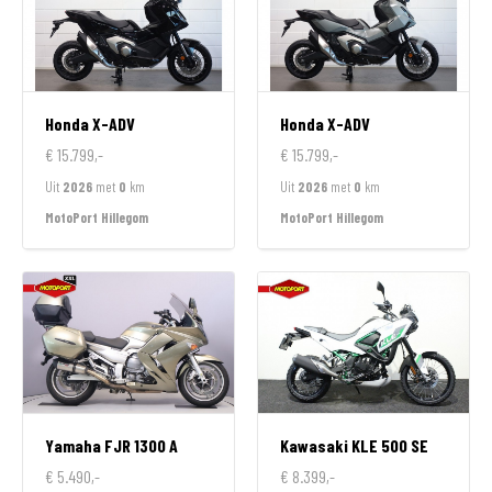
Honda
X-ADV
Honda
X-ADV
€ 15.799,-
€ 15.799,-
Uit
2026
met
0
km
Uit
2026
met
0
km
MotoPort Hillegom
MotoPort Hillegom
Yamaha
FJR 1300 A
Kawasaki
KLE 500 SE
€ 5.490,-
€ 8.399,-