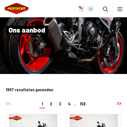
0
Ons aanbod
1907 resultaten gevonden
1
2
3
4
..
159