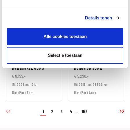
MotoPort Rockanje
MotoPort Echt
Details tonen
Alle cookies toestaan
Selectie toestaan
Kawasaki
Z 650 S
Honda
CB 500 X
€ 8.199,-
€ 5.290,-
Uit
2026
met
0
km
Uit
2015
met
28500
km
MotoPort Echt
MotoPort Goes
1
2
3
4
..
159