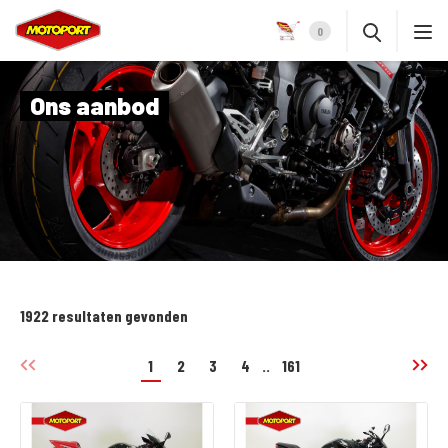
0
Ons aanbod
1922 resultaten gevonden
1
2
3
4
..
161