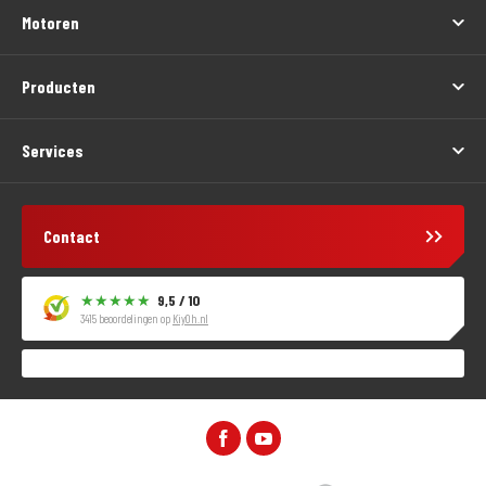
Motoren
Producten
Services
Contact
9,5 / 10
3415 beoordelingen op
KiyOh.nl