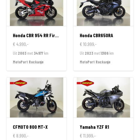
Honda
CBR 954 RR FireBlade
Honda
CBR650RA
€ 4.990,-
€ 10.999,-
Uit
2003
met
34977
km
Uit
2023
met
13106
km
MotoPort Rockanje
MotoPort Rockanje
CFMOTO
800 MT-X
Yamaha
YZF R1
€ 8.990,-
€ 11.999,-