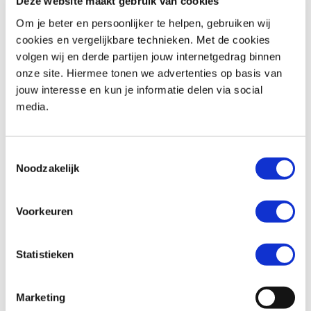
Deze website maakt gebruik van cookies
Om je beter en persoonlijker te helpen, gebruiken wij
cookies en vergelijkbare technieken. Met de cookies
volgen wij en derde partijen jouw internetgedrag binnen
BMW
F 900 R
Honda
ADV 350
onze site. Hiermee tonen we advertenties op basis van
€ 10.490,-
€ 8.299,-
jouw interesse en kun je informatie delen via social
media.
Uit
2026
met
462
km
Uit
2026
met
0
km
MotoPort Goes
MotoPort Goes
Toestemmingsselectie
Noodzakelijk
Voorkeuren
Statistieken
Honda
FORZA 750
Suzuki
SV-7GX
€ 10.490,-
€ 9.799,-
Marketing
Uit
2021
met
15500
km
Uit
2026
met
0
km