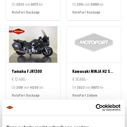
Uit
2025
met
8873
km
Uit
2014
met
56169
km
MotoPort Rockanje
MotoPort Rockanje
Yamaha
FJR1300
Kawasaki
NINJA H2 SX SPECIAL EDITION
€ 12.490,-
€ 19.990,-
Uit
2018
met
41250
km
Uit
2023
met
16673
km
MotoPort Rockanje
MotoPort Zelhem