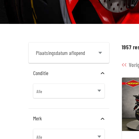
1957 re
Vori
Conditie
Merk