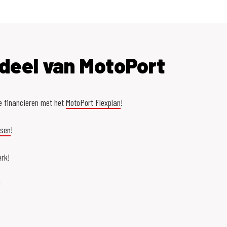
deel van MotoPort
e financieren met het
MotoPort Flexplan
!
asen
!
rk!
!