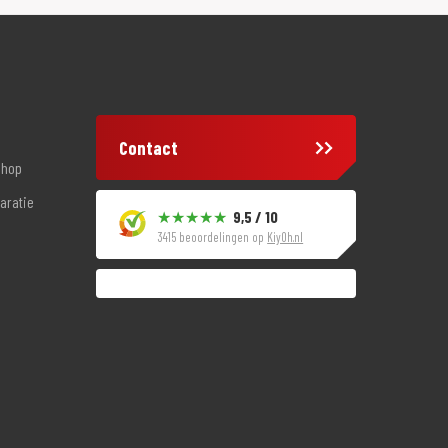
Contact
shop
aratie
9,5 / 10
3415 beoordelingen op
KiyOh.nl