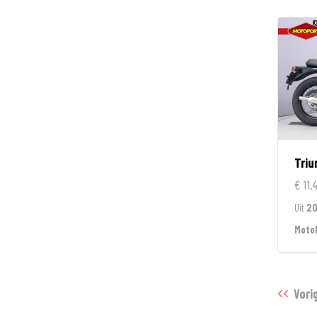
Tri
€ 11.
Uit
2
Moto
Vori