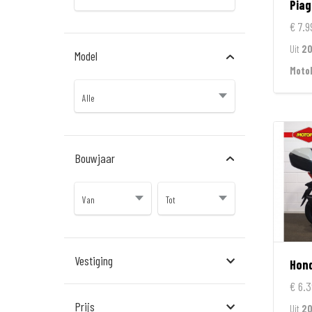
Piag
€ 7.9
Uit
20
Model
Moto
Bouwjaar
Vestiging
Hon
€ 6.3
Almere
Prijs
Uit
2