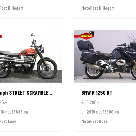
ort Hillegom
MotoPort Hillegom
umph
STREET SCRAMBLER 900
BMW
R 1250 RT
95,-
€ 18.290,-
18
met
13488
km
Uit
2019
met
18600
km
Port Leek
MotoPort Goes