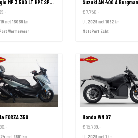
gio
MP 3 500 LT HPE SPORT
Suzuki
AN 400 A Burgma
99,-
€ 7.750,-
19
met
15059
km
Uit
2026
met
1062
km
Port Wormerveer
MotoPort Echt
da
FORZA 350
Honda
WN 07
90,-
€ 15.799,-
024
met
3691
km
Uit
2026
met
1
km