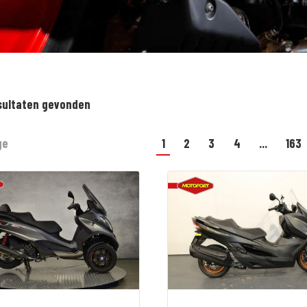
sultaten gevonden
ge
1
2
3
4
...
163