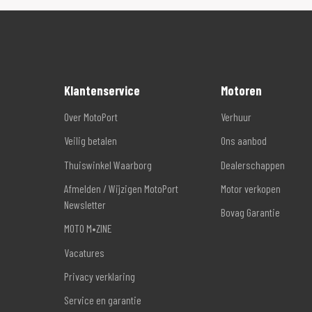
Klantenservice
Motoren
Over MotoPort
Verhuur
Veilig betalen
Ons aanbod
Thuiswinkel Waarborg
Dealerschappen
Afmelden / Wijzigen MotoPort
Motor verkopen
Newsletter
Bovag Garantie
MOTO M•ZINE
Vacatures
Privacy verklaring
Service en garantie