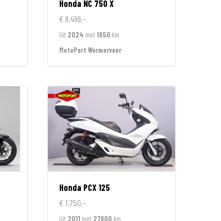
n
Honda
NC 750 X
€ 8.499,-
Uit
2024
met
1650
km
MotoPort Wormerveer
Honda
PCX 125
€ 1.750,-
Uit
2011
met
27800
km