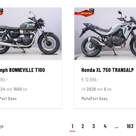
umph
BONNEVILLE T100
Honda
XL 750 TRANSALP
490,-
€ 12.699,-
024
met
1600
km
Uit
2026
met
0
km
Port Goes
MotoPort Goes
ge
1
2
3
4
...
163