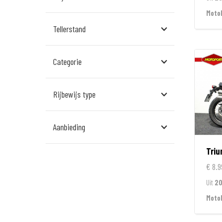
Assen
MotoP
Tellerstand
Den Bosch
Echt
Categorie
Goes
Hillegom
Rijbewijs type
Leek
Aanbieding
Leeuwarden
Tri
Rockanje
€ 8.9
Veldhoven
Uit
20
Wormerveer
Moto
Zelhem