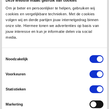
Deze website maakt gebruik van cookies
Om je beter en persoonlijker te helpen, gebruiken wij
cookies en vergelijkbare technieken. Met de cookies
volgen wij en derde partijen jouw internetgedrag binnen
BMW
F 900 R
Honda
ADV 350
onze site. Hiermee tonen we advertenties op basis van
€ 10.490,-
€ 8.299,-
jouw interesse en kun je informatie delen via social
media.
Uit
2026
met
462
km
Uit
2026
met
0
km
MotoPort Goes
MotoPort Goes
Toestemmingsselectie
Noodzakelijk
Voorkeuren
Statistieken
Honda
FORZA 750
Suzuki
SV-7GX
€ 10.490,-
€ 9.799,-
Marketing
Uit
2021
met
15500
km
Uit
2026
met
0
km