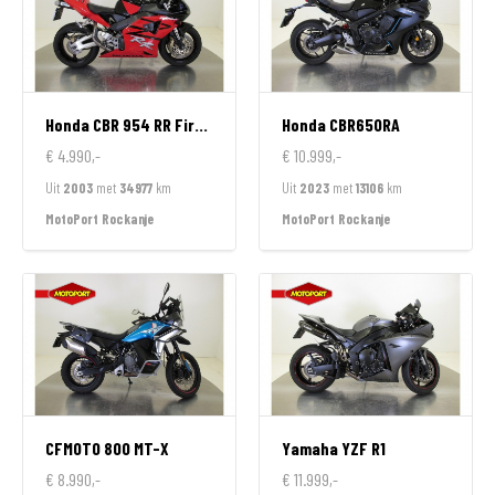
Honda
CBR 954 RR FireBlade
Honda
CBR650RA
€ 4.990,-
€ 10.999,-
Uit
2003
met
34977
km
Uit
2023
met
13106
km
MotoPort Rockanje
MotoPort Rockanje
CFMOTO
800 MT-X
Yamaha
YZF R1
€ 8.990,-
€ 11.999,-