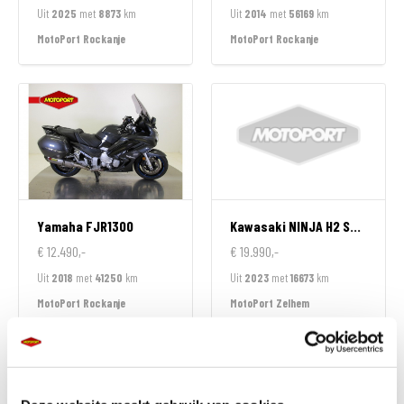
Uit
2025
met
8873
km
Uit
2014
met
56169
km
MotoPort Rockanje
MotoPort Rockanje
Yamaha
FJR1300
Kawasaki
NINJA H2 SX SPECIAL EDITION
€ 12.490,-
€ 19.990,-
Uit
2018
met
41250
km
Uit
2023
met
16673
km
MotoPort Rockanje
MotoPort Zelhem