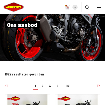
0
Ons aanbod
1922 resultaten gevonden
1
2
3
4
..
161