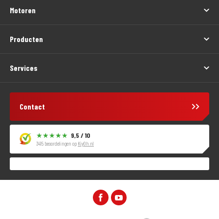
Motoren
Producten
Services
Contact
9,5 / 10
3415 beoordelingen op
KiyOh.nl