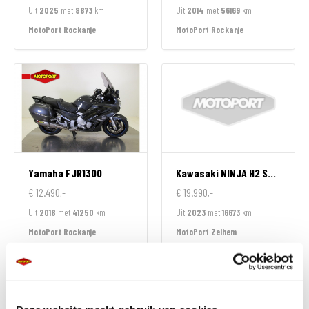
Uit
2025
met
8873
km
Uit
2014
met
56169
km
MotoPort Rockanje
MotoPort Rockanje
Yamaha
FJR1300
Kawasaki
NINJA H2 SX SPECIAL EDITION
€ 12.490,-
€ 19.990,-
Uit
2018
met
41250
km
Uit
2023
met
16673
km
MotoPort Rockanje
MotoPort Zelhem