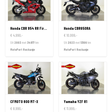
Honda
CBR 954 RR FireBlade
Honda
CBR650RA
€ 4.990,-
€ 10.999,-
Uit
2003
met
34977
km
Uit
2023
met
13106
km
MotoPort Rockanje
MotoPort Rockanje
CFMOTO
800 MT-X
Yamaha
YZF R1
€ 8.990,-
€ 11.999,-