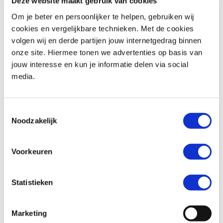
Deze website maakt gebruik van cookies
Om je beter en persoonlijker te helpen, gebruiken wij
cookies en vergelijkbare technieken. Met de cookies
volgen wij en derde partijen jouw internetgedrag binnen
BMW
F 900 R
Honda
ADV 350
onze site. Hiermee tonen we advertenties op basis van
€ 10.490,-
€ 8.299,-
jouw interesse en kun je informatie delen via social
media.
Uit
2026
met
462
km
Uit
2026
met
0
km
MotoPort Goes
MotoPort Goes
Toestemmingsselectie
Noodzakelijk
Voorkeuren
Statistieken
Honda
FORZA 750
Suzuki
SV-7GX
€ 10.490,-
€ 9.799,-
Marketing
Uit
2021
met
15500
km
Uit
2026
met
0
km