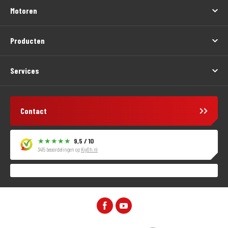
Motoren
Producten
Services
Contact
9,5 / 10
3415 beoordelingen op
KiyOh.nl