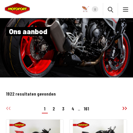
0
Ons aanbod
1922 resultaten gevonden
1
2
3
4
..
161