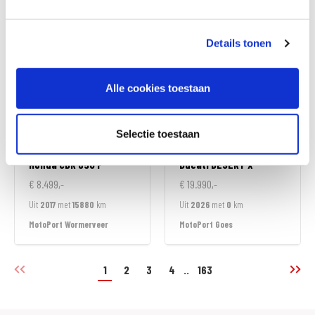
MotoPort Goes
MotoPort Wormerveer
Details tonen
Alle cookies toestaan
Selectie toestaan
Honda
CBR 650 F
Ducati
DESERT X
€ 8.499,-
€ 19.990,-
Uit
2017
met
15880
km
Uit
2026
met
0
km
MotoPort Wormerveer
MotoPort Goes
1
2
3
4
..
163