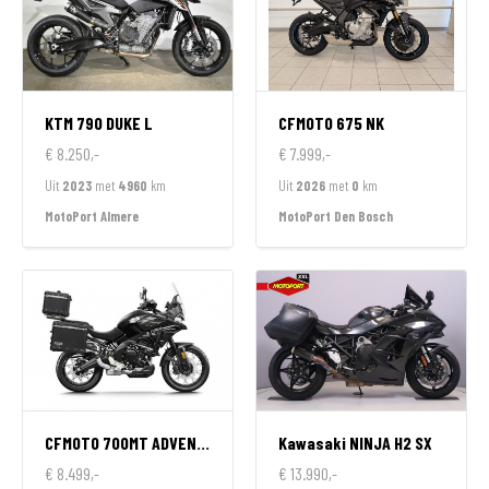
KTM
790 DUKE L
CFMOTO
675 NK
€ 8.250,-
€ 7.999,-
Uit
2023
met
4960
km
Uit
2026
met
0
km
MotoPort Almere
MotoPort Den Bosch
CFMOTO
700MT ADVENTURE GT EDITION
Kawasaki
NINJA H2 SX
€ 8.499,-
€ 13.990,-