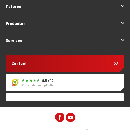
Motoren
Producten
Services
Contact
9,5 / 10
3415 beoordelingen op
KiyOh.nl