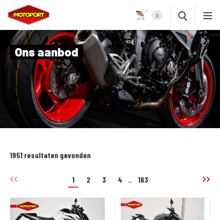
0
Ons aanbod
1951 resultaten gevonden
1
2
3
4
..
163