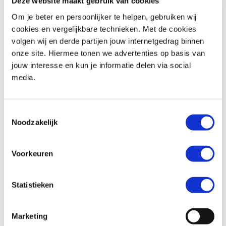
Deze website maakt gebruik van cookies
Om je beter en persoonlijker te helpen, gebruiken wij
cookies en vergelijkbare technieken. Met de cookies
volgen wij en derde partijen jouw internetgedrag binnen
BMW
R 1200 C
Honda
CB 1000 GT
onze site. Hiermee tonen we advertenties op basis van
€ 4.990,-
€ 16.699,-
jouw interesse en kun je informatie delen via social
media.
Uit
1998
met
34700
km
Uit
2026
met
0
km
MotoPort Goes
MotoPort Goes
Toestemmingsselectie
Noodzakelijk
Voorkeuren
Statistieken
Honda
CBR 650 R
Honda
CB 650 F
€ 11.799,-
€ 7.499,-
Marketing
Uit
2026
met
0
km
Uit
2018
met
25819
km