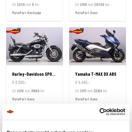
Uit
2026
met
0
km
Uit
2018
met
28200
km
MotoPort Rockanje
MotoPort Goes
Harley-Davidson
SPORTSTER 1200 CUSTOM LIMITED
Yamaha
T-MAX DX ABS
€ 8.990,-
€ 8.490,-
Uit
2015
met
31900
km
Uit
2017
met
32100
km
MotoPort Goes
MotoPort Goes