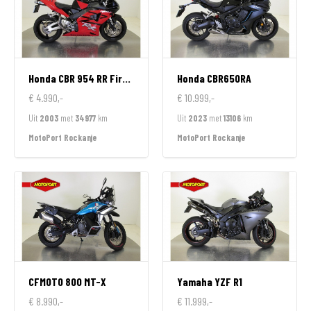
Honda
CBR 954 RR FireBlade
Honda
CBR650RA
€ 4.990,-
€ 10.999,-
Uit
2003
met
34977
km
Uit
2023
met
13106
km
MotoPort Rockanje
MotoPort Rockanje
CFMOTO
800 MT-X
Yamaha
YZF R1
€ 8.990,-
€ 11.999,-