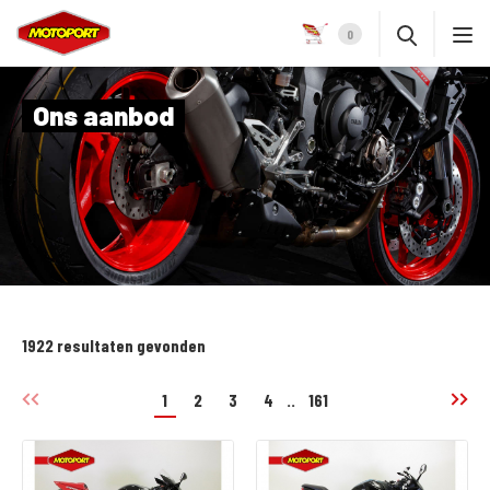
0
Ons aanbod
1922 resultaten gevonden
1
2
3
4
..
161