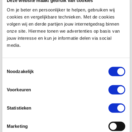
Deze website maakt gebruik van cookies
Om je beter en persoonlijker te helpen, gebruiken wij
cookies en vergelijkbare technieken. Met de cookies
volgen wij en derde partijen jouw internetgedrag binnen
BMW
F 900 R
Honda
ADV 350
onze site. Hiermee tonen we advertenties op basis van
€ 10.490,-
€ 8.299,-
jouw interesse en kun je informatie delen via social
media.
Uit
2026
met
462
km
Uit
2026
met
0
km
MotoPort Goes
MotoPort Goes
Toestemmingsselectie
Noodzakelijk
Voorkeuren
Statistieken
Honda
FORZA 750
Suzuki
SV-7GX
€ 10.490,-
€ 9.799,-
Marketing
Uit
2021
met
15500
km
Uit
2026
met
0
km