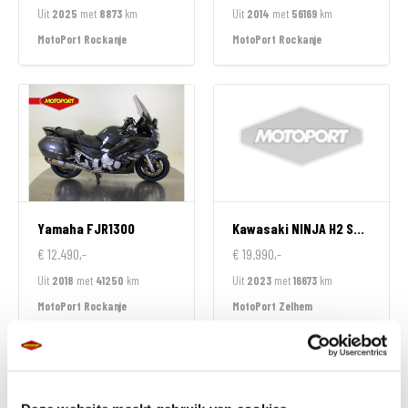
Uit
2025
met
8873
km
Uit
2014
met
56169
km
MotoPort Rockanje
MotoPort Rockanje
Yamaha
FJR1300
Kawasaki
NINJA H2 SX SPECIAL EDITION
€ 12.490,-
€ 19.990,-
Uit
2018
met
41250
km
Uit
2023
met
16673
km
MotoPort Rockanje
MotoPort Zelhem