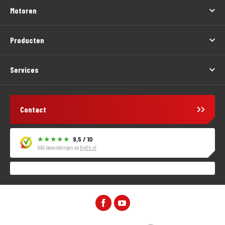
Motoren
Producten
Services
Contact
9,5 / 10
3415 beoordelingen op
KiyOh.nl