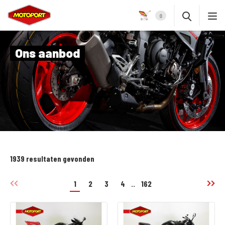
0
Ons aanbod
1939 resultaten gevonden
1
2
3
4
..
162