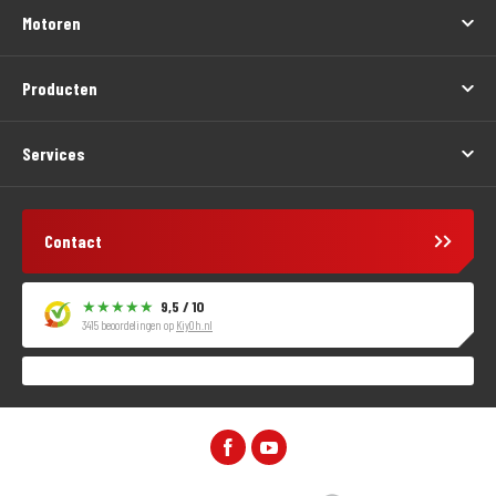
Motoren
Producten
Services
Contact
9,5 / 10
3415 beoordelingen op
KiyOh.nl