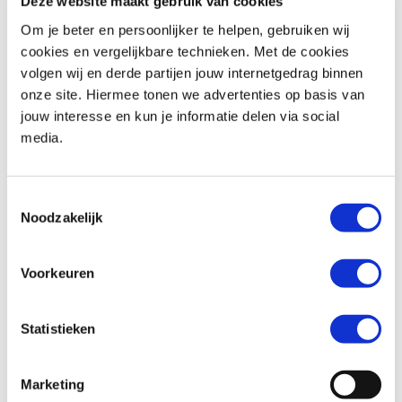
Deze website maakt gebruik van cookies
Om je beter en persoonlijker te helpen, gebruiken wij
cookies en vergelijkbare technieken. Met de cookies
volgen wij en derde partijen jouw internetgedrag binnen
BMW
F 900 R
Honda
ADV 350
onze site. Hiermee tonen we advertenties op basis van
€ 10.490,-
€ 8.299,-
jouw interesse en kun je informatie delen via social
media.
Uit
2026
met
462
km
Uit
2026
met
0
km
MotoPort Goes
MotoPort Goes
Toestemmingsselectie
Noodzakelijk
Voorkeuren
Statistieken
Honda
FORZA 750
Suzuki
SV-7GX
€ 10.490,-
€ 9.799,-
Marketing
Uit
2021
met
15500
km
Uit
2026
met
0
km