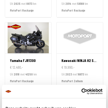
Uit
2025
met
8873
km
Uit
2014
met
56169
km
MotoPort Rockanje
MotoPort Rockanje
Yamaha
FJR1300
Kawasaki
NINJA H2 SX SPECIAL EDITION
€ 12.490,-
€ 19.990,-
Uit
2018
met
41250
km
Uit
2023
met
16673
km
MotoPort Rockanje
MotoPort Zelhem