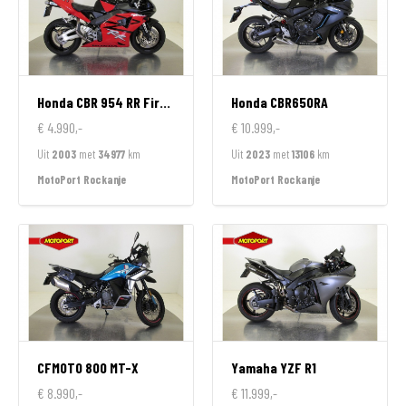
Honda
CBR 954 RR FireBlade
Honda
CBR650RA
€ 4.990,-
€ 10.999,-
Uit
2003
met
34977
km
Uit
2023
met
13106
km
MotoPort Rockanje
MotoPort Rockanje
CFMOTO
800 MT-X
Yamaha
YZF R1
€ 8.990,-
€ 11.999,-